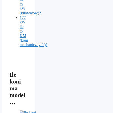
to
kW
(kilowatów)?
177
kW
ile
to
KM
(koni
mechanicznych)?
Ile
koni
ma
model
…