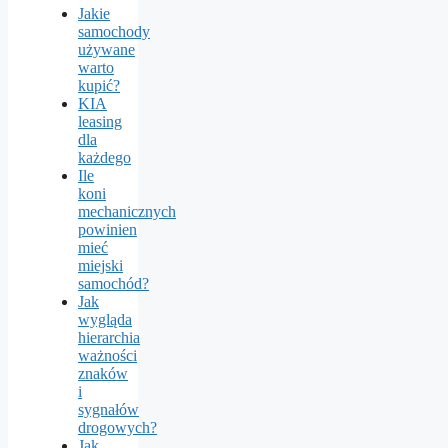
Jakie
samochody
używane
warto
kupić?
KIA
leasing
dla
każdego
Ile
koni
mechanicznych
powinien
mieć
miejski
samochód?
Jak
wygląda
hierarchia
ważności
znaków
i
sygnałów
drogowych?
Jak