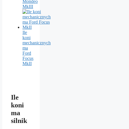
Mondeo
MkIII
Ile
koni
mechanicznych
ma
Ford
Focus
MkII
Ile
koni
ma
silnik
…