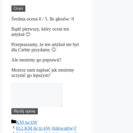
Oceń
Średnia ocena
0
/ 5. Ile głosów:
0
Bądź pierwszy, który oceni ten
artykuł 🙂
Przepraszamy, że ten artykuł nie był
dla Ciebie przydatny 🙁
Ale możemy go poprawić!
Możesz nam napisać jak możemy
uczynić go lepszym?
Wyślij opinię
Kategorie
KM na kW
812 KM ile to kW (kilowatów)?