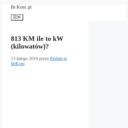
Przejdź
Ile Koni .pl
do
treści
Menu
813 KM ile to kW
(kilowatów)?
13 lutego 2016
przez
Redakcja
IleKoni