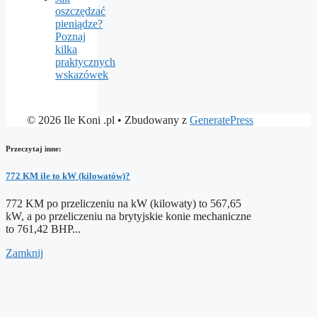
oszczędzać
pieniądze?
Poznaj
kilka
praktycznych
wskazówek
© 2026 Ile Koni .pl
• Zbudowany z
GeneratePress
Przeczytaj inne:
772 KM ile to kW (kilowatów)?
772 KM po przeliczeniu na kW (kilowaty) to 567,65
kW, a po przeliczeniu na brytyjskie konie mechaniczne
to 761,42 BHP...
Zamknij