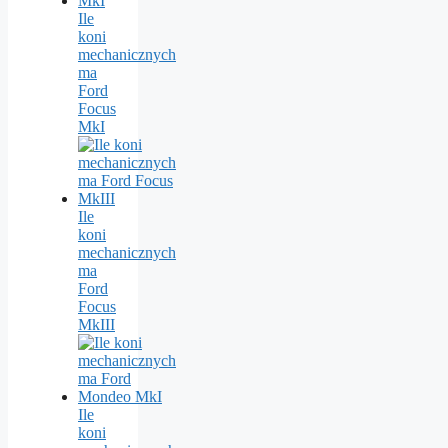
Ile
koni
mechanicznych
ma
Ford
Focus
MkI
Ile
koni
mechanicznych
ma
Ford
Focus
MkIII
Ile
koni