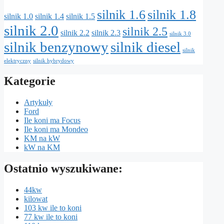
silnik 1.6
silnik 1.8
silnik 1.0
silnik 1.4
silnik 1.5
silnik 2.0
silnik 2.5
silnik 2.2
silnik 2.3
silnik 3.0
silnik benzynowy
silnik diesel
silnik
elektryczny
silnik hybrydowy
Kategorie
Artykuły
Ford
Ile koni ma Focus
Ile koni ma Mondeo
KM na kW
kW na KM
Ostatnio wyszukiwane:
44kw
kilowat
103 kw ile to koni
77 kw ile to koni