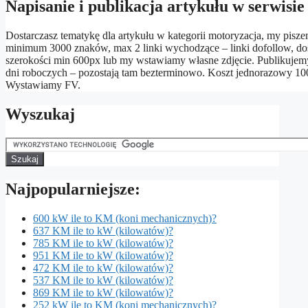
Napisanie i publikacja artykułu w serwisie 
Dostarczasz tematykę dla artykułu w kategorii motoryzacja, my pisze
minimum 3000 znaków, max 2 linki wychodzące – linki dofollow, dos
szerokości min 600px lub my wstawiamy własne zdjęcie. Publikujemy
dni roboczych – pozostają tam bezterminowo. Koszt jednorazowy 100zł
Wystawiamy FV.
Wyszukaj
Najpopularniejsze:
600 kW ile to KM (koni mechanicznych)?
637 KM ile to kW (kilowatów)?
785 KM ile to kW (kilowatów)?
951 KM ile to kW (kilowatów)?
472 KM ile to kW (kilowatów)?
537 KM ile to kW (kilowatów)?
869 KM ile to kW (kilowatów)?
252 kW ile to KM (koni mechanicznych)?