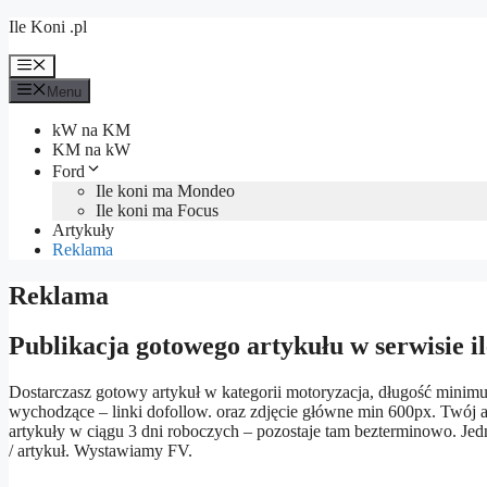
Przejdź
Ile Koni .pl
do
treści
Menu
Menu
kW na KM
KM na kW
Ford
Ile koni ma Mondeo
Ile koni ma Focus
Artykuły
Reklama
Reklama
Publikacja gotowego artykułu w serwisie il
Dostarczasz gotowy artykuł w kategorii motoryzacja, długość minim
wychodzące – linki dofollow. oraz zdjęcie główne min 600px. Twój a
artykuły w ciągu 3 dni roboczych – pozostaje tam bezterminowo. Jed
/ artykuł. Wystawiamy FV.