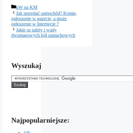
Kategorie
kW na KM
Jak sprzedać samochód? Komis,
ogłoszenie w gazecie, a może
ogłoszenie w Internecie ?
Jakie są zalety i wady
dwumasowych kół zamachowych
Wyszukaj
Najpopularniejsze:
106