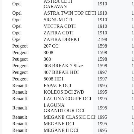
ASTRA CDTI
Opel
1910
1
CARAVAN
Opel
ASTRA TWIN TOP CDTI
1910
1
Opel
SIGNUM DTI
1910
1
Opel
VECTRA CDTI
1910
1
Opel
ZAFIRA CDTI
1910
1
Opel
ZAFIRA DIREKT
2198
1
Peugeot
207 CC
1598
1
Peugeot
3008
1598
1
Peugeot
308
1598
1
Peugeot
308 BREAK 7 Sitze
1598
1
Peugeot
407 BREAK HDI
1997
1
Peugeot
5008 HDI
1997
1
Renault
ESPACE DCI
1995
1
Renault
KOLEOS DCI 2WD
1995
1
Renault
LAGUNA COUPE DCI
1995
1
LAGUNA
Renault
1995
1
GRANDTOUR DCI
Renault
MEGANE CLASSIC DCI
1995
1
Renault
MEGANE DCI
1995
1
Renault
MEGANE II DCI
1995
1