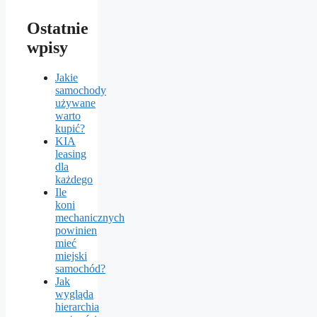
Ostatnie
wpisy
Jakie
samochody
używane
warto
kupić?
KIA
leasing
dla
każdego
Ile
koni
mechanicznych
powinien
mieć
miejski
samochód?
Jak
wygląda
hierarchia