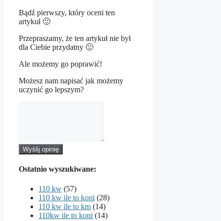
Bądź pierwszy, który oceni ten
artykuł 🙂
Przepraszamy, że ten artykuł nie był
dla Ciebie przydatny 🙁
Ale możemy go poprawić!
Możesz nam napisać jak możemy
uczynić go lepszym?
Wyślij opinię
Ostatnio wyszukiwane:
110 kw
(57)
110 kw ile to koni
(28)
110 kw ile to km
(14)
110kw ile to koni
(14)