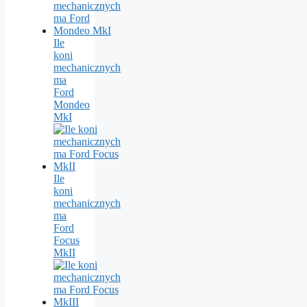
Ile
koni
mechanicznych
ma
Ford
Mondeo
MkI
Ile
koni
mechanicznych
ma
Ford
Focus
MkII