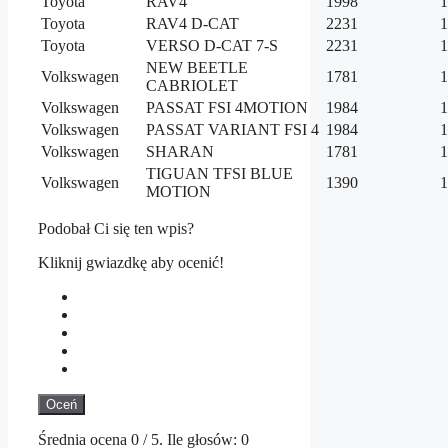
Toyota
RAV4
1998
1
Toyota
RAV4 D-CAT
2231
1
Toyota
VERSO D-CAT 7-S
2231
1
NEW BEETLE
Volkswagen
1781
1
CABRIOLET
Volkswagen
PASSAT FSI 4MOTION
1984
1
Volkswagen
PASSAT VARIANT FSI 4
1984
1
Volkswagen
SHARAN
1781
1
TIGUAN TFSI BLUE
Volkswagen
1390
1
MOTION
Podobał Ci się ten wpis?
Kliknij gwiazdkę aby ocenić!
Oceń
Średnia ocena
0
/ 5. Ile głosów:
0