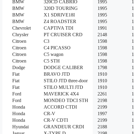
BMW
320CD CABRIO
1995
1
BMW
320D TOURING
1995
1
BMW
X1 SDRIVE18I
1995
1
BMW
Z4 ROADSTER
1995
1
Chevrolet
CAPTIVA TDI
1991
1
Chrysler
PT CRUISER CRD
2148
1
Citroen
C3
1598
1
Citroen
C4 PICASSO
1598
1
Citroen
C5 wagon
1598
1
Citroen
C5 STH
1598
1
Dodge
DODGE CALIBER
1798
1
Fiat
BRAVO JTD
1910
1
Fiat
STILO JTD three-door
1910
1
Fiat
STILO MULTI JTD
1910
1
Ford
MAVERICK 4X4
2261
1
Ford
MONDEO TDCI STH
2198
1
Honda
ACCORD CTDI
2199
1
Honda
CR-V
1997
1
Honda
CR-V CDTI
2199
1
Hyundai
GRANDEUR CRDI
2188
1
Jaguar
X-TYPE D
2198
1