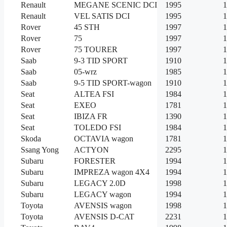
Renault
MEGANE SCENIC DCI
1995
1
Renault
VEL SATIS DCI
1995
1
Rover
45 STH
1997
1
Rover
75
1997
1
Rover
75 TOURER
1997
1
Saab
9-3 TID SPORT
1910
1
Saab
05-wrz
1985
1
Saab
9-5 TID SPORT-wagon
1910
1
Seat
ALTEA FSI
1984
1
Seat
EXEO
1781
1
Seat
IBIZA FR
1390
1
Seat
TOLEDO FSI
1984
1
Skoda
OCTAVIA wagon
1781
1
Ssang Yong
ACTYON
2295
1
Subaru
FORESTER
1994
1
Subaru
IMPREZA wagon 4X4
1994
1
Subaru
LEGACY 2.0D
1998
1
Subaru
LEGACY wagon
1994
1
Toyota
AVENSIS wagon
1998
1
Toyota
AVENSIS D-CAT
2231
1