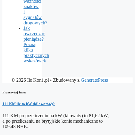
ważności
znaków
i
sygnałów
drogowych?
Jak
oszczędzać
pieniądze?
Poznaj
kilka
praktycznych
wskazówek
© 2026 Ile Koni .pl
• Zbudowany z
GeneratePress
Przeczytaj inne:
111 KM ile to kW (kilowatów)?
111 KM po przeliczeniu na kW (kilowaty) to 81,62 kW,
a po przeliczeniu na brytyjskie konie mechaniczne to
109,48 BHP...