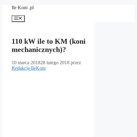
Przejdź
Ile Koni .pl
do
treści
Menu
110 kW ile to KM (koni
mechanicznych)?
10 marca 2018
28 lutego 2018
przez
Redakcja IleKoni