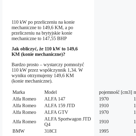
110 kW po przeliczeniu na konie
mechaniczne to 149,6 KM, a po
przeliczeniu na brytyjskie konie
mechaniczne to 147,55 BHP
Jak obliczyć, że 110 kW to 149,6
KM (konie mechaniczne)?
Bardzo prosto – wystarczy pomnożyć
110 kW przez współczynnik 1,34. W
wyniku otrzymujemy 149,6 KM
(konie mechaniczne).
Marka
Model
pojemność [cm3]
m
Alfa Romeo
ALFA 147
1970
1
Alfa Romeo
ALFA 159 JTD
1910
1
Alfa Romeo
ALFA GTV
1970
1
ALFA Sportwagon JTD
Alfa Romeo
1910
1
Q4
BMW
318CI
1995
1