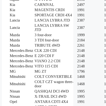
Kia
CARNIVAL
2497
1
Kia
MAGENTIS CRDI
1991
1
Kia
SPORTAGE CRDI 4X4
1991
1
Lancia
LANCIA LYBRA JTD
2387
1
LANCIA LYBRA SW
Lancia
2387
1
JTD
Mazda
3 four-door
1999
1
Mazda
3 TDI four-door
2184
1
Mazda
TRIBUTE 4WD
2261
1
Mercedes-Benz
CLK 220 CDI
2148
1
Mercedes-Benz
E 220 CDI F
2148
1
Mercedes-Benz
VIANO 2.2 CDI
2148
1
Mercedes-Benz
VITO 115 CDI
2148
1
MG
MG ZT
1796
1
Mitsubishi
COLT CONVERTIBLE
1468
1
COLT CZT wagon three-
Mitsubishi
1468
1
door
Nissan
QASHQAI DCI 4WD
1995
1
Nissan
X-TRAIL DCI 4WD
1995
1
Opel
ANTARA CDTI 4X4
1991
1