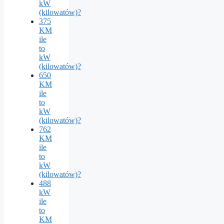
kW
(kilowatów)?
375
KM
ile
to
kW
(kilowatów)?
650
KM
ile
to
kW
(kilowatów)?
762
KM
ile
to
kW
(kilowatów)?
488
kW
ile
to
KM