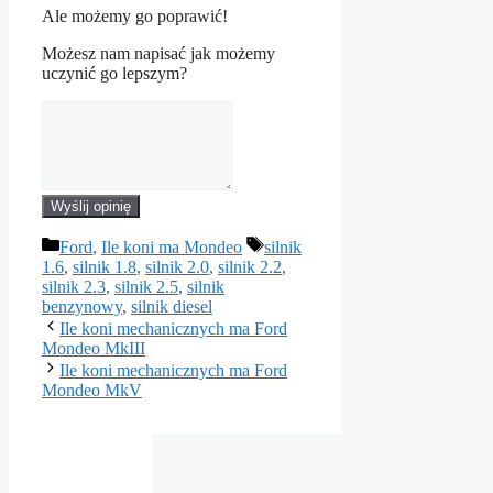
Ale możemy go poprawić!
Możesz nam napisać jak możemy
uczynić go lepszym?
Wyślij opinię
Kategorie
Tagi
Ford
,
Ile koni ma Mondeo
silnik
1.6
,
silnik 1.8
,
silnik 2.0
,
silnik 2.2
,
silnik 2.3
,
silnik 2.5
,
silnik
benzynowy
,
silnik diesel
Ile koni mechanicznych ma Ford
Mondeo MkIII
Ile koni mechanicznych ma Ford
Mondeo MkV