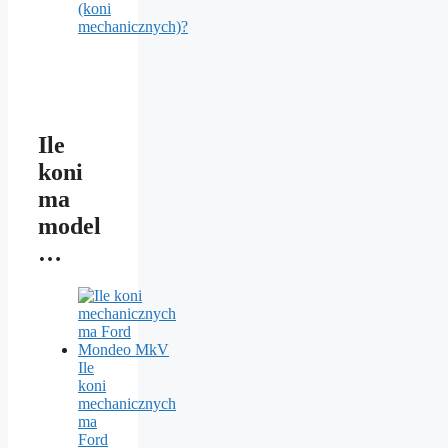
(koni
mechanicznych)?
Ile
koni
ma
model
…
Ile
koni
mechanicznych
ma
Ford