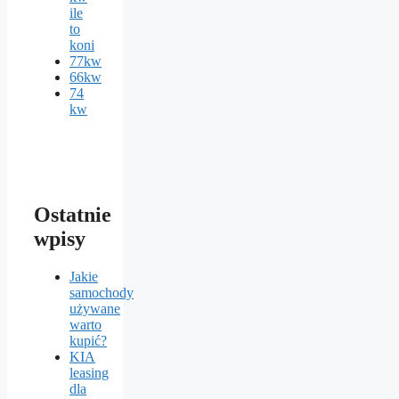
ile
to
koni
77kw
66kw
74
kw
Ostatnie
wpisy
Jakie
samochody
używane
warto
kupić?
KIA
leasing
dla