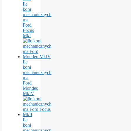
Ile
koni
mechanicznych
ma
Ford
Focus
MkI
Ile
koni
mechanicznych
ma
Ford
Mondeo
MkIV
Ile
koni
mechanicznych