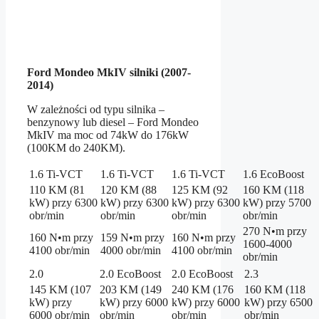
Ford Mondeo MkIV silniki (2007-
2014)
W zależności od typu silnika –
benzynowy lub diesel – Ford Mondeo
MkIV ma moc od 74kW do 176kW
(100KM do 240KM).
1.6 Ti-VCT
1.6 Ti-VCT
1.6 Ti-VCT
1.6 EcoBoost
110 KM (81
120 KM (88
125 KM (92
160 KM (118
kW) przy 6300
kW) przy 6300
kW) przy 6300
kW) przy 5700
obr/min
obr/min
obr/min
obr/min
270 N•m przy
160 N•m przy
159 N•m przy
160 N•m przy
1600-4000
4100 obr/min
4000 obr/min
4100 obr/min
obr/min
2.0
2.0 EcoBoost
2.0 EcoBoost
2.3
145 KM (107
203 KM (149
240 KM (176
160 KM (118
kW) przy
kW) przy 6000
kW) przy 6000
kW) przy 6500
6000 obr/min
obr/min
obr/min
obr/min