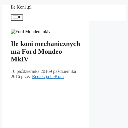
Przejdź
Ile Koni .pl
do
treści
Menu
Ile koni mechanicznych
ma Ford Mondeo
MkIV
10 października 2016
9 października
2016
przez
Redakcja IleKoni