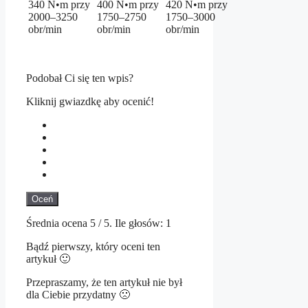
340 N•m przy
400 N•m przy
420 N•m przy
2000–3250
1750–2750
1750–3000
obr/min
obr/min
obr/min
Podobał Ci się ten wpis?
Kliknij gwiazdkę aby ocenić!
Oceń
Średnia ocena
5
/ 5. Ile głosów:
1
Bądź pierwszy, który oceni ten
artykuł 🙂
Przepraszamy, że ten artykuł nie był
dla Ciebie przydatny 🙁