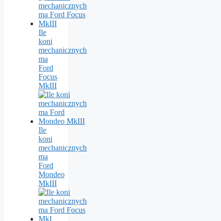
Ile
koni
mechanicznych
ma
Ford
Focus
MkIII
Ile
koni
mechanicznych
ma
Ford
Mondeo
MkIII