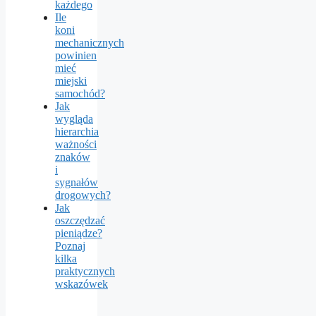
każdego
Ile
koni
mechanicznych
powinien
mieć
miejski
samochód?
Jak
wygląda
hierarchia
ważności
znaków
i
sygnałów
drogowych?
Jak
oszczędzać
pieniądze?
Poznaj
kilka
praktycznych
wskazówek