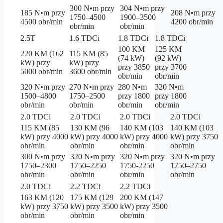
300 N•m przy
304 N•m przy
185 N•m przy
208 N•m przy
1750–4500
1900–3500
4500 obr/min
4200 obr/min
obr/min
obr/min
2.5T
1.6 TDCi
1.8 TDCi
1.8 TDCi
100 KM
125 KM
220 KM (162
115 KM (85
(74 kW)
(92 kW)
kW) przy
kW) przy
przy 3850
przy 3700
5000 obr/min
3600 obr/min
obr/min
obr/min
320 N•m przy
270 N•m przy
280 N•m
320 N•m
1500–4800
1750–2500
przy 1800
przy 1800
obr/min
obr/min
obr/min
obr/min
2.0 TDCi
2.0 TDCi
2.0 TDCi
2.0 TDCi
115 KM (85
130 KM (96
140 KM (103
140 KM (103
kW) przy 4000
kW) przy 4000
kW) przy 4000
kW) przy 3750
obr/min
obr/min
obr/min
obr/min
300 N•m przy
320 N•m przy
320 N•m przy
320 N•m przy
1750–2300
1750–2250
1750-2250
1750–2750
obr/min
obr/min
obr/min
obr/min
2.0 TDCi
2.2 TDCi
2.2 TDCi
163 KM (120
175 KM (129
200 KM (147
kW) przy 3750
kW) przy 3500
kW) przy 3500
obr/min
obr/min
obr/min