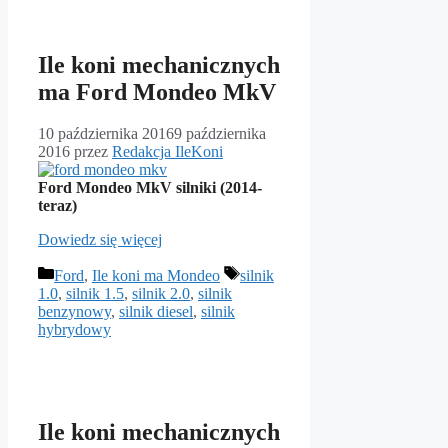
Ile koni mechanicznych
ma Ford Mondeo MkV
10 października 2016
9 października
2016
przez
Redakcja IleKoni
Ford Mondeo MkV silniki (2014-
teraz)
Dowiedz się więcej
Kategorie
Tagi
Ford
,
Ile koni ma Mondeo
silnik
1.0
,
silnik 1.5
,
silnik 2.0
,
silnik
benzynowy
,
silnik diesel
,
silnik
hybrydowy
Ile koni mechanicznych