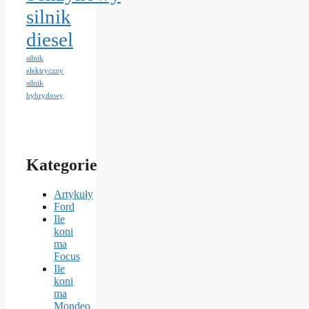
silnik
diesel
silnik
elektryczny
silnik
hybrydowy
Kategorie
Artykuły
Ford
Ile
koni
ma
Focus
Ile
koni
ma
Mondeo