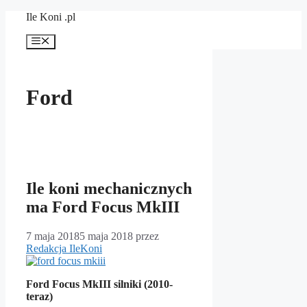
Przejdź
Ile Koni .pl
do
treści
Menu
Ford
Ile koni mechanicznych
ma Ford Focus MkIII
7 maja 2018
5 maja 2018
przez
Redakcja IleKoni
Ford Focus MkIII silniki (2010-
teraz)