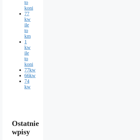
to
koni
77
kw
ile
to
km
1
kw
ile
to
koni
77kw
66kw
74
kw
Ostatnie
wpisy