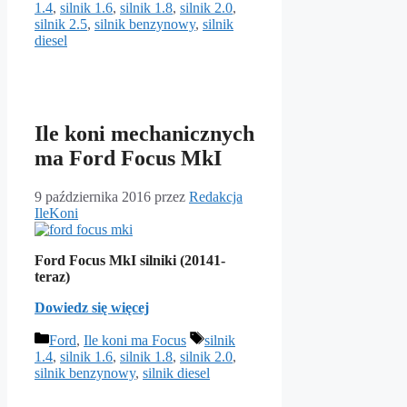
1.4
,
silnik 1.6
,
silnik 1.8
,
silnik 2.0
,
silnik 2.5
,
silnik benzynowy
,
silnik
diesel
Ile koni mechanicznych
ma Ford Focus MkI
9 października 2016
przez
Redakcja
IleKoni
Ford Focus MkI silniki (20141-
teraz)
Dowiedz się więcej
Kategorie
Tagi
Ford
,
Ile koni ma Focus
silnik
1.4
,
silnik 1.6
,
silnik 1.8
,
silnik 2.0
,
silnik benzynowy
,
silnik diesel