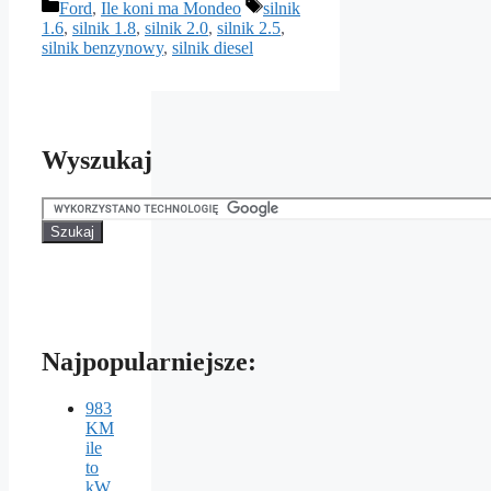
Kategorie
Tagi
Ford
,
Ile koni ma Mondeo
silnik
1.6
,
silnik 1.8
,
silnik 2.0
,
silnik 2.5
,
silnik benzynowy
,
silnik diesel
Wyszukaj
Najpopularniejsze:
983
KM
ile
to
kW