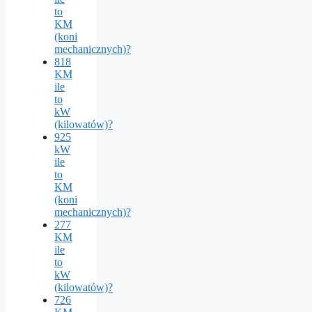
to
KM
(koni
mechanicznych)?
818
KM
ile
to
kW
(kilowatów)?
925
kW
ile
to
KM
(koni
mechanicznych)?
277
KM
ile
to
kW
(kilowatów)?
726