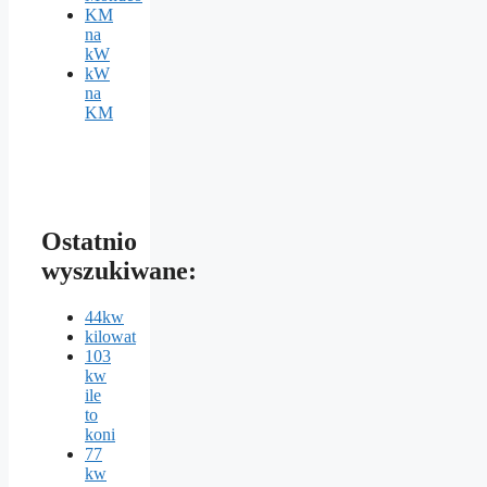
KM
na
kW
kW
na
KM
Ostatnio
wyszukiwane:
44kw
kilowat
103
kw
ile
to
koni
77
kw