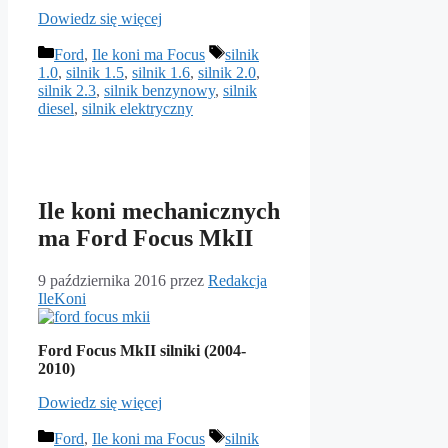
Dowiedz się więcej
Kategorie
Tagi
Ford
,
Ile koni ma Focus
silnik
1.0
,
silnik 1.5
,
silnik 1.6
,
silnik 2.0
,
silnik 2.3
,
silnik benzynowy
,
silnik
diesel
,
silnik elektryczny
Ile koni mechanicznych
ma Ford Focus MkII
9 października 2016
przez
Redakcja
IleKoni
Ford Focus MkII silniki (2004-
2010)
Dowiedz się więcej
Kategorie
Tagi
Ford
,
Ile koni ma Focus
silnik