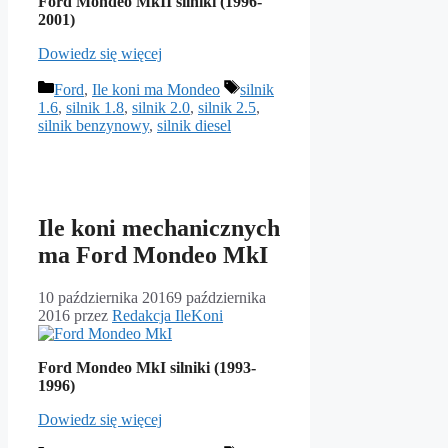
Ford Mondeo MkII silniki (1996-
2001)
Dowiedz się więcej
Kategorie
Tagi
Ford
,
Ile koni ma Mondeo
silnik
1.6
,
silnik 1.8
,
silnik 2.0
,
silnik 2.5
,
silnik benzynowy
,
silnik diesel
Ile koni mechanicznych
ma Ford Mondeo MkI
10 października 2016
9 października
2016
przez
Redakcja IleKoni
Ford Mondeo MkI silniki (1993-
1996)
Dowiedz się więcej