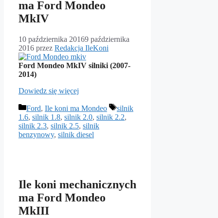
ma Ford Mondeo
MkIV
10 października 2016
9 października
2016
przez
Redakcja IleKoni
Ford Mondeo MkIV silniki (2007-
2014)
Dowiedz się więcej
Kategorie
Tagi
Ford
,
Ile koni ma Mondeo
silnik
1.6
,
silnik 1.8
,
silnik 2.0
,
silnik 2.2
,
silnik 2.3
,
silnik 2.5
,
silnik
benzynowy
,
silnik diesel
Ile koni mechanicznych
ma Ford Mondeo
MkIII