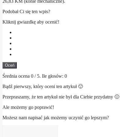
26,83 KM (konie mechaniczne).
Podobał Ci się ten wpis?
Kliknij gwiazdkę aby ocenić!
Oceń
Średnia ocena
0
/ 5. Ile głosów:
0
Bądź pierwszy, który oceni ten artykuł 🙂
Przepraszamy, że ten artykuł nie był dla Ciebie przydatny 🙁
Ale możemy go poprawić!
Możesz nam napisać jak możemy uczynić go lepszym?