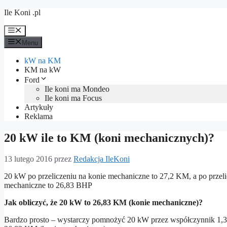
Przejdź
Ile Koni .pl
do
treści
Menu
Menu
kW na KM
KM na kW
Ford
Ile koni ma Mondeo
Ile koni ma Focus
Artykuły
Reklama
20 kW ile to KM (koni mechanicznych)?
13 lutego 2016
przez
Redakcja IleKoni
20 kW po przeliczeniu na konie mechaniczne to 27,2 KM, a po przelic
mechaniczne to 26,83 BHP
Jak obliczyć, że 20 kW to 26,83 KM (konie mechaniczne)?
Bardzo prosto – wystarczy pomnożyć 20 kW przez współczynnik 1,