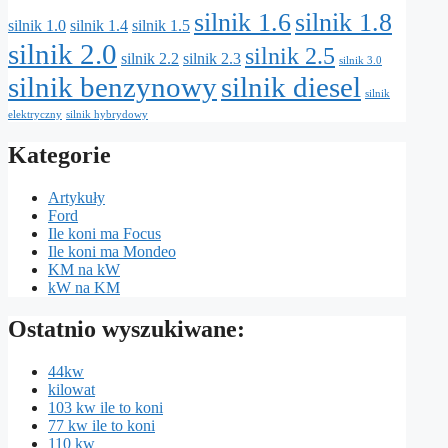
silnik 1.6
silnik 1.8
silnik 1.0
silnik 1.4
silnik 1.5
silnik 2.0
silnik 2.5
silnik 2.2
silnik 2.3
silnik 3.0
silnik benzynowy
silnik diesel
silnik
elektryczny
silnik hybrydowy
Kategorie
Artykuły
Ford
Ile koni ma Focus
Ile koni ma Mondeo
KM na kW
kW na KM
Ostatnio wyszukiwane:
44kw
kilowat
103 kw ile to koni
77 kw ile to koni
110 kw