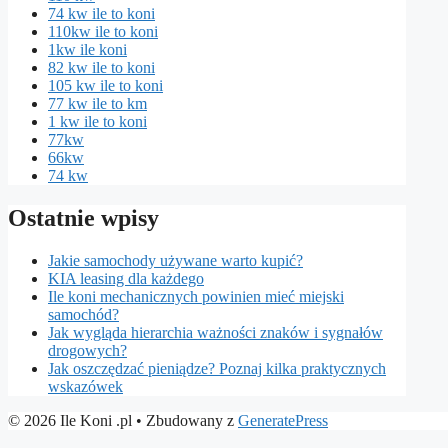
74 kw ile to koni
110kw ile to koni
1kw ile koni
82 kw ile to koni
105 kw ile to koni
77 kw ile to km
1 kw ile to koni
77kw
66kw
74 kw
Ostatnie wpisy
Jakie samochody używane warto kupić?
KIA leasing dla każdego
Ile koni mechanicznych powinien mieć miejski
samochód?
Jak wygląda hierarchia ważności znaków i sygnałów
drogowych?
Jak oszczędzać pieniądze? Poznaj kilka praktycznych
wskazówek
© 2026 Ile Koni .pl
• Zbudowany z
GeneratePress