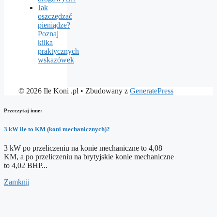
Jak
oszczędzać
pieniądze?
Poznaj
kilka
praktycznych
wskazówek
© 2026 Ile Koni .pl
• Zbudowany z
GeneratePress
Przeczytaj inne:
3 kW ile to KM (koni mechanicznych)?
3 kW po przeliczeniu na konie mechaniczne to 4,08
KM, a po przeliczeniu na brytyjskie konie mechaniczne
to 4,02 BHP...
Zamknij