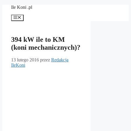
Przejdź
Ile Koni .pl
do
treści
Menu
394 kW ile to KM
(koni mechanicznych)?
13 lutego 2016
przez
Redakcja
IleKoni