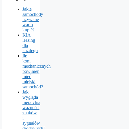
Jakie
samochody
używane
warto
kupić?
KIA
leasing
dla
każdego
Ile
koni
mechanicznych
powinien
mieć
miejski
samochód?
Jak
wygląda
hierarchia
ważności
znaków
i
sygnałów
drogowych?