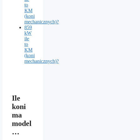
to
KM
(koni
mechanicznych)?
859
kW
ile
to
KM
(koni
mechanicznych)?
Ile
koni
ma
model
…