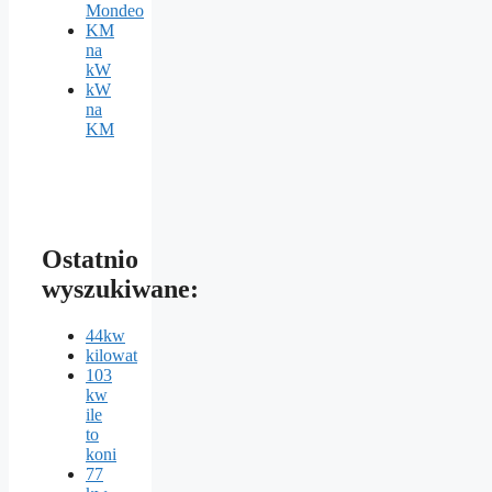
Mondeo
KM
na
kW
kW
na
KM
Ostatnio
wyszukiwane:
44kw
kilowat
103
kw
ile
to
koni
77