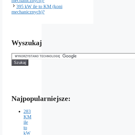
mechanicznych)?
395 kW ile to KM (koni
mechanicznych)?
Wyszukaj
Najpopularniejsze:
283
KM
ile
to
kW