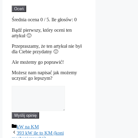
Oceń
Średnia ocena
0
/ 5. Ile głosów:
0
Bądź pierwszy, który oceni ten
artykuł 🙂
Przepraszamy, że ten artykuł nie był
dla Ciebie przydatny 🙁
Ale możemy go poprawić!
Możesz nam napisać jak możemy
uczynić go lepszym?
Wyślij opinię
Kategorie
kW na KM
393 kW ile to KM (koni