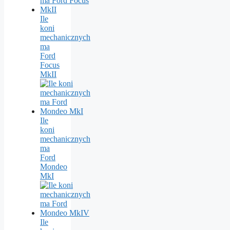
Ile
koni
mechanicznych
ma
Ford
Focus
MkII
Ile
koni
mechanicznych
ma
Ford
Mondeo
MkI
Ile