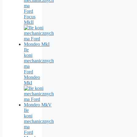
mechanicznych
ma
Ford
Focus
MkII
Ile
koni
mechanicznych
ma
Ford
Mondeo
MkI
Ile
koni
mechanicznych
ma
Ford