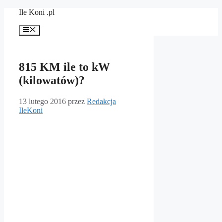
Przejdź
Ile Koni .pl
do
treści
Menu
815 KM ile to kW
(kilowatów)?
13 lutego 2016
przez
Redakcja
IleKoni