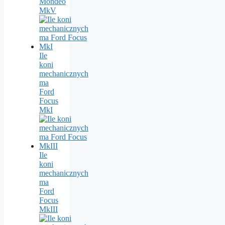
Mondeo
MkV
Ile
koni
mechanicznych
ma
Ford
Focus
MkI
Ile
koni
mechanicznych
ma
Ford
Focus
MkIII