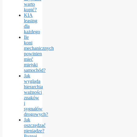
warto
kupić?
KIA
leasing
dla
każdego
Ile
koni
mechanicznych
powinien
mieć
miejski
samochód?
Jak
wygląda
hierarchia
ważności
znaków
i
sygnałów
drogowych?
Jak
oszczędzać
pieniądze?
Poznaj