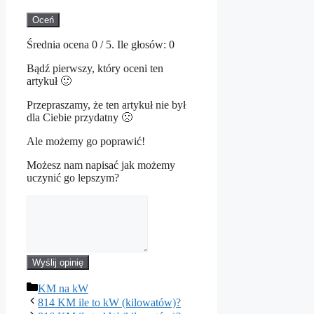
Oceń
Średnia ocena
0
/ 5. Ile głosów:
0
Bądź pierwszy, który oceni ten
artykuł 🙂
Przepraszamy, że ten artykuł nie był
dla Ciebie przydatny 🙁
Ale możemy go poprawić!
Możesz nam napisać jak możemy
uczynić go lepszym?
Wyślij opinię
Kategorie
KM na kW
814 KM ile to kW (kilowatów)?