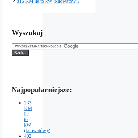
816 KM ile to kW (kilowatów)?
Wyszukaj
Najpopularniejsze:
233
KM
ile
to
kW
(kilowatów)?
402