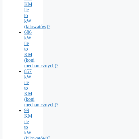
KM
ile
to
kW
(kilowatów)?
686
kW
ile
to
KM
(koni
mechanicznych)?
857
kW
ile
to
KM
(koni
mechanicznych)?
99
KM
ile
to
kW
(kilowatów)?