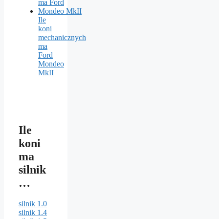
Ile
koni
mechanicznych
ma
Ford
Mondeo
MkII
Ile
koni
ma
silnik
…
silnik 1.0
silnik 1.4