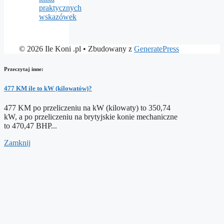
praktycznych
wskazówek
© 2026 Ile Koni .pl
• Zbudowany z
GeneratePress
Przeczytaj inne:
477 KM ile to kW (kilowatów)?
477 KM po przeliczeniu na kW (kilowaty) to 350,74
kW, a po przeliczeniu na brytyjskie konie mechaniczne
to 470,47 BHP...
Zamknij