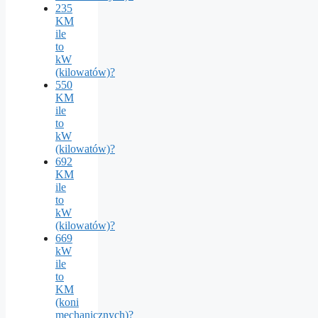
235
KM
ile
to
kW
(kilowatów)?
550
KM
ile
to
kW
(kilowatów)?
692
KM
ile
to
kW
(kilowatów)?
669
kW
ile
to
KM
(koni
mechanicznych)?