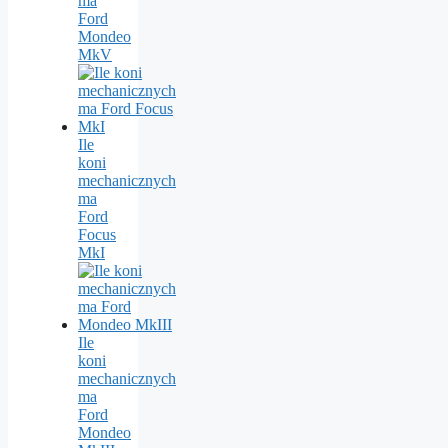
ma
Ford
Mondeo
MkV
Ile
koni
mechanicznych
ma
Ford
Focus
MkI
Ile
koni
mechanicznych
ma
Ford
Mondeo