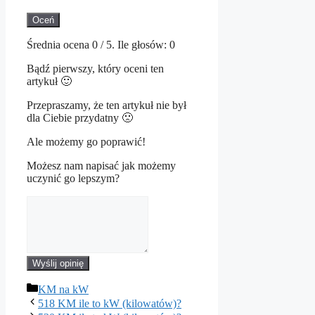
Oceń
Średnia ocena
0
/ 5. Ile głosów:
0
Bądź pierwszy, który oceni ten
artykuł 🙂
Przepraszamy, że ten artykuł nie był
dla Ciebie przydatny 🙁
Ale możemy go poprawić!
Możesz nam napisać jak możemy
uczynić go lepszym?
Wyślij opinię
Kategorie
KM na kW
518 KM ile to kW (kilowatów)?