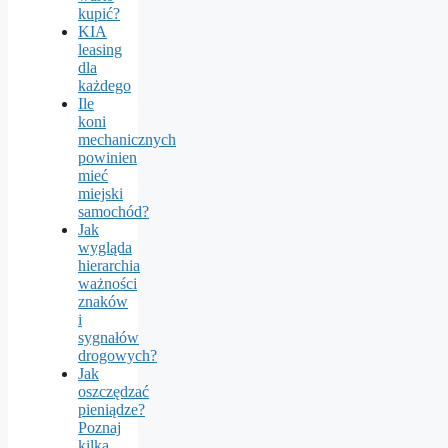
kupić?
KIA
leasing
dla
każdego
Ile
koni
mechanicznych
powinien
mieć
miejski
samochód?
Jak
wygląda
hierarchia
ważności
znaków
i
sygnałów
drogowych?
Jak
oszczędzać
pieniądze?
Poznaj
kilka