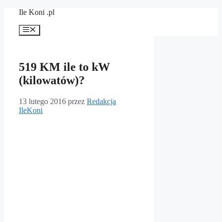
Przejdź
Ile Koni .pl
do
treści
Menu
519 KM ile to kW
(kilowatów)?
13 lutego 2016
przez
Redakcja
IleKoni