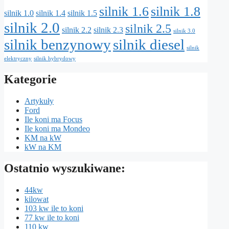
silnik 1.6
silnik 1.8
silnik 1.0
silnik 1.4
silnik 1.5
silnik 2.0
silnik 2.5
silnik 2.2
silnik 2.3
silnik 3.0
silnik benzynowy
silnik diesel
silnik
elektryczny
silnik hybrydowy
Kategorie
Artykuły
Ford
Ile koni ma Focus
Ile koni ma Mondeo
KM na kW
kW na KM
Ostatnio wyszukiwane:
44kw
kilowat
103 kw ile to koni
77 kw ile to koni
110 kw