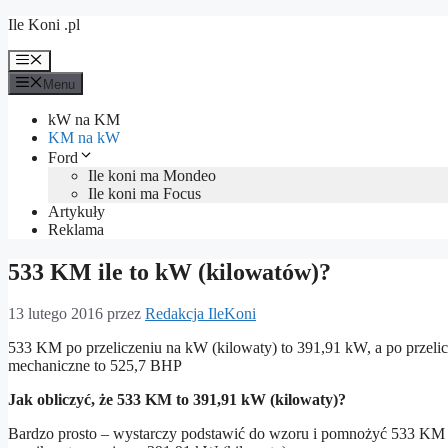
Przejdź
Ile Koni .pl
do
treści
Menu
Menu
kW na KM
KM na kW
Ford
Ile koni ma Mondeo
Ile koni ma Focus
Artykuły
Reklama
533 KM ile to kW (kilowatów)?
13 lutego 2016
przez
Redakcja IleKoni
533 KM po przeliczeniu na kW (kilowaty) to 391,91 kW, a po przelic
mechaniczne to 525,7 BHP
Jak obliczyć, że 533 KM to 391,91 kW (kilowaty)?
Bardzo prosto – wystarczy podstawić do wzoru i pomnożyć 533 KM