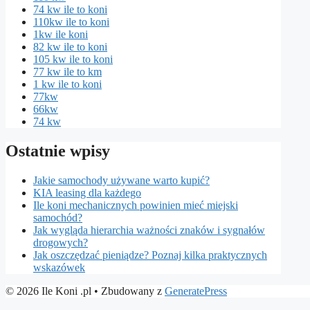
74 kw ile to koni
110kw ile to koni
1kw ile koni
82 kw ile to koni
105 kw ile to koni
77 kw ile to km
1 kw ile to koni
77kw
66kw
74 kw
Ostatnie wpisy
Jakie samochody używane warto kupić?
KIA leasing dla każdego
Ile koni mechanicznych powinien mieć miejski
samochód?
Jak wygląda hierarchia ważności znaków i sygnałów
drogowych?
Jak oszczędzać pieniądze? Poznaj kilka praktycznych
wskazówek
© 2026 Ile Koni .pl
• Zbudowany z
GeneratePress