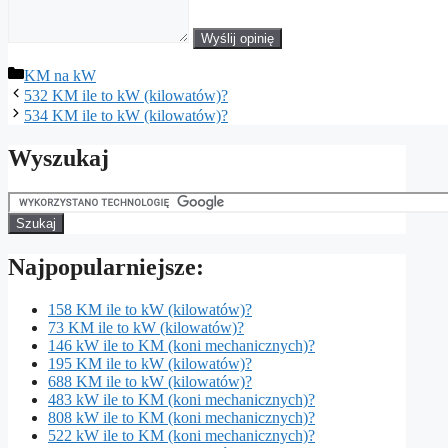
Wyślij opinię
Kategorie
KM na kW
532 KM ile to kW (kilowatów)?
534 KM ile to kW (kilowatów)?
Wyszukaj
Najpopularniejsze:
158 KM ile to kW (kilowatów)?
73 KM ile to kW (kilowatów)?
146 kW ile to KM (koni mechanicznych)?
195 KM ile to kW (kilowatów)?
688 KM ile to kW (kilowatów)?
483 kW ile to KM (koni mechanicznych)?
808 kW ile to KM (koni mechanicznych)?
522 kW ile to KM (koni mechanicznych)?