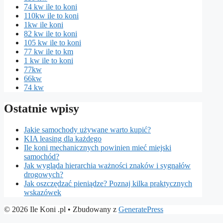
74 kw ile to koni
110kw ile to koni
1kw ile koni
82 kw ile to koni
105 kw ile to koni
77 kw ile to km
1 kw ile to koni
77kw
66kw
74 kw
Ostatnie wpisy
Jakie samochody używane warto kupić?
KIA leasing dla każdego
Ile koni mechanicznych powinien mieć miejski
samochód?
Jak wygląda hierarchia ważności znaków i sygnałów
drogowych?
Jak oszczędzać pieniądze? Poznaj kilka praktycznych
wskazówek
© 2026 Ile Koni .pl
• Zbudowany z
GeneratePress