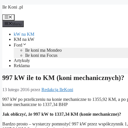
Przejdź
Ile Koni .pl
do
treści
Menu
Menu
kW na KM
KM na kW
Ford
Ile koni ma Mondeo
Ile koni ma Focus
Artykuły
Reklama
997 kW ile to KM (koni mechanicznych)?
13 lutego 2016
przez
Redakcja IleKoni
997 kW po przeliczeniu na konie mechaniczne to 1355,92 KM, a po pr
konie mechaniczne to 1337,34 BHP
Jak obliczyć, że 997 kW to 1337,34 KM (konie mechaniczne)?
Bardzo prosto – wystarczy pomnożyć 997 kW przez współczynnik 