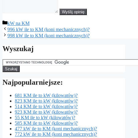
Wyślij opinię
Kategorie
kW na KM
996 kW ile to KM (koni mechanicznych)?
998 kW ile to KM (koni mechanicznych)?
Wyszukaj
Najpopularniejsze:
681 KM ile to kW (kilowatów)?
823 KM ile to kW (kilowatów)?
514 KM ile to kW (kilowatów)?
923 KM ile to kW (kilowatów)?
55 KM ile to kW (kilowatów)?
585 KM ile to kW (kilowatów)?
477 kW ile to KM (koni mechanicznych)?
772 kW ile to KM (koni mechanicznych)?