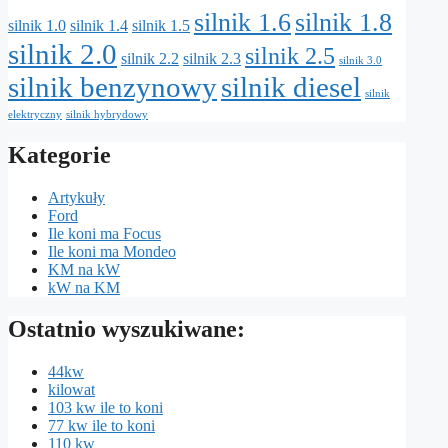
silnik 1.6
silnik 1.8
silnik 1.0
silnik 1.4
silnik 1.5
silnik 2.0
silnik 2.5
silnik 2.2
silnik 2.3
silnik 3.0
silnik benzynowy
silnik diesel
silnik
elektryczny
silnik hybrydowy
Kategorie
Artykuły
Ford
Ile koni ma Focus
Ile koni ma Mondeo
KM na kW
kW na KM
Ostatnio wyszukiwane:
44kw
kilowat
103 kw ile to koni
77 kw ile to koni
110 kw