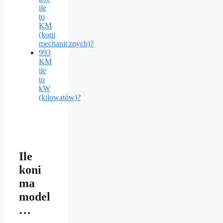
ile
to
KM
(koni
mechanicznych)?
993
KM
ile
to
kW
(kilowatów)?
Ile
koni
ma
model
…