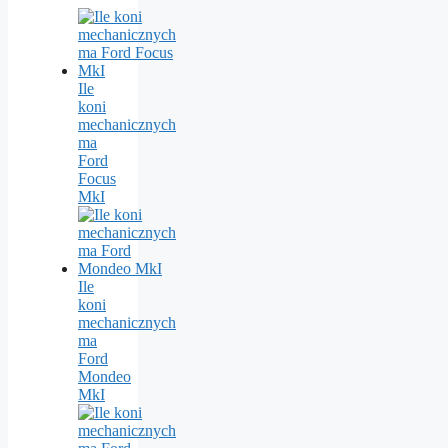
Ile
koni
mechanicznych
ma
Ford
Focus
MkI
Ile
koni
mechanicznych
ma
Ford
Mondeo
MkI