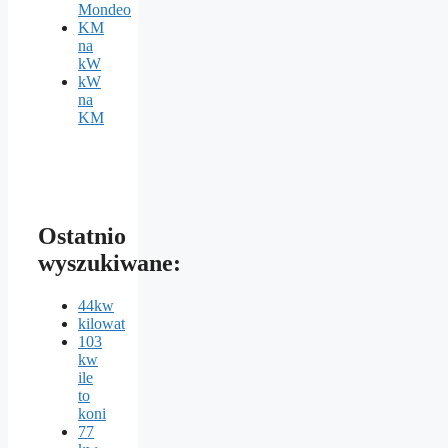
Mondeo
KM
na
kW
kW
na
KM
Ostatnio
wyszukiwane:
44kw
kilowat
103
kw
ile
to
koni
77