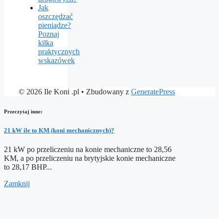
Jak
oszczędzać
pieniądze?
Poznaj
kilka
praktycznych
wskazówek
© 2026 Ile Koni .pl
• Zbudowany z
GeneratePress
Przeczytaj inne:
21 kW ile to KM (koni mechanicznych)?
21 kW po przeliczeniu na konie mechaniczne to 28,56
KM, a po przeliczeniu na brytyjskie konie mechaniczne
to 28,17 BHP...
Zamknij