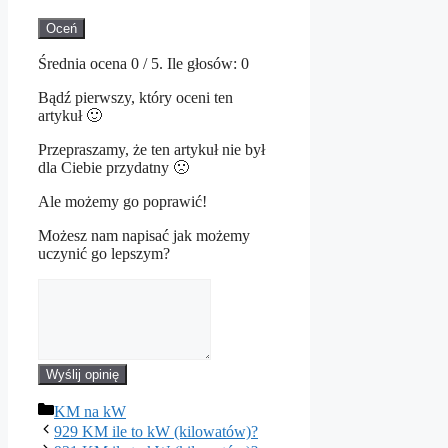
Oceń
Średnia ocena
0
/ 5. Ile głosów:
0
Bądź pierwszy, który oceni ten
artykuł 🙂
Przepraszamy, że ten artykuł nie był
dla Ciebie przydatny 🙁
Ale możemy go poprawić!
Możesz nam napisać jak możemy
uczynić go lepszym?
Wyślij opinię
Kategorie
KM na kW
929 KM ile to kW (kilowatów)?