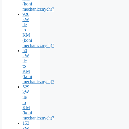
(koni
mechanicznych)?
926
kW
ile
to
KM
(koni
mechanicznych)?
50
kW
ile
to
KM
(koni
mechanicznych)?
529
kW
ile
to
KM
(koni
mechanicznych)?
153
kW