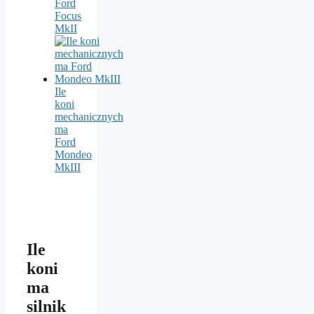
Ford
Focus
MkII
Ile
koni
mechanicznych
ma
Ford
Mondeo
MkIII
Ile
koni
ma
silnik