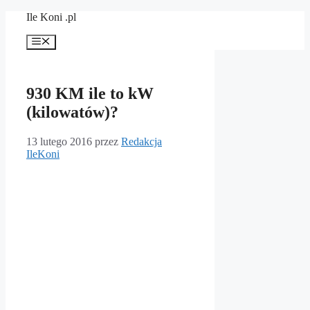
Przejdź
Ile Koni .pl
do
treści
Menu
930 KM ile to kW
(kilowatów)?
13 lutego 2016
przez
Redakcja
IleKoni