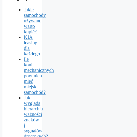
Jakie
samochody
używane
warto
kupić?
KIA
leasing
dla
każdego
Ile
koni
mechanicznych
powinien
mieć
miejski
samochód?
Jak
wygląda
hierarchia
ważności
znaków
i
sygnałów
drogowych?