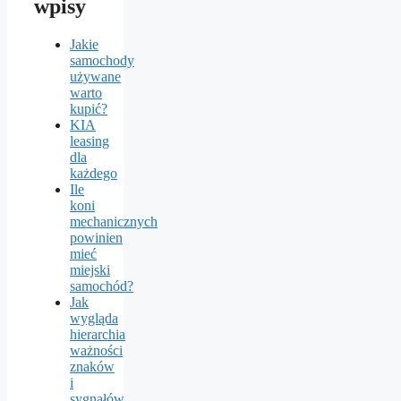
wpisy
Jakie
samochody
używane
warto
kupić?
KIA
leasing
dla
każdego
Ile
koni
mechanicznych
powinien
mieć
miejski
samochód?
Jak
wygląda
hierarchia
ważności
znaków
i
sygnałów