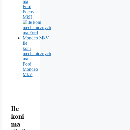
ma
Ford
Focus
MkII
Ile
koni
mechanicznych
ma
Ford
Mondeo
MkV
Ile
koni
ma