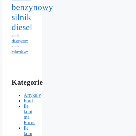
benzynowy
silnik
diesel
silnik
elektryczny
silnik
hybrydowy
Kategorie
Artykuły
Ford
Ile
koni
ma
Focus
Ile
koni