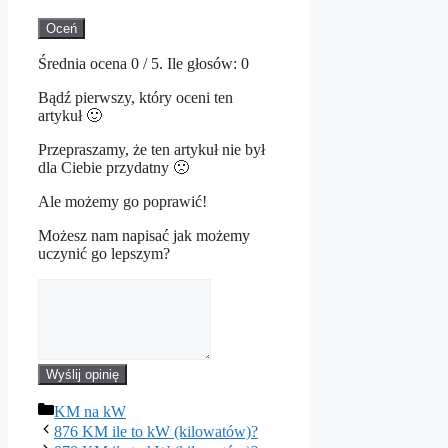
Oceń
Średnia ocena
0
/ 5. Ile głosów:
0
Bądź pierwszy, który oceni ten
artykuł 🙂
Przepraszamy, że ten artykuł nie był
dla Ciebie przydatny 🙁
Ale możemy go poprawić!
Możesz nam napisać jak możemy
uczynić go lepszym?
Wyślij opinię
Kategorie
KM na kW
876 KM ile to kW (kilowatów)?