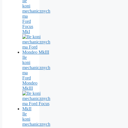
Ile
koni
mechanicznych
ma
Ford
Focus
MkI
Ile
koni
mechanicznych
ma
Ford
Mondeo
MkIII
Ile
koni
mechanicznych