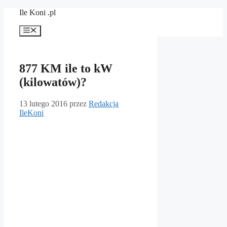
Przejdź
Ile Koni .pl
do
treści
Menu
877 KM ile to kW
(kilowatów)?
13 lutego 2016
przez
Redakcja
IleKoni