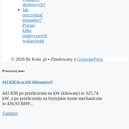
drogowych?
Jak
oszczędzać
pieniądze?
Poznaj
kilka
praktycznych
wskazówek
© 2026 Ile Koni .pl
• Zbudowany z
GeneratePress
Przeczytaj inne:
443 KM ile to kW (kilowatów)?
443 KM po przeliczeniu na kW (kilowaty) to 325,74
kW, a po przeliczeniu na brytyjskie konie mechaniczne
to 436,93 BHP...
Zamknij