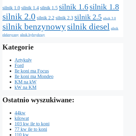
silnik 1.6
silnik 1.8
silnik 1.0
silnik 1.4
silnik 1.5
silnik 2.0
silnik 2.5
silnik 2.2
silnik 2.3
silnik 3.0
silnik benzynowy
silnik diesel
silnik
elektryczny
silnik hybrydowy
Kategorie
Artykuły
Ford
Ile koni ma Focus
Ile koni ma Mondeo
KM na kW
kW na KM
Ostatnio wyszukiwane:
44kw
kilowat
103 kw ile to koni
77 kw ile to koni
110 kw