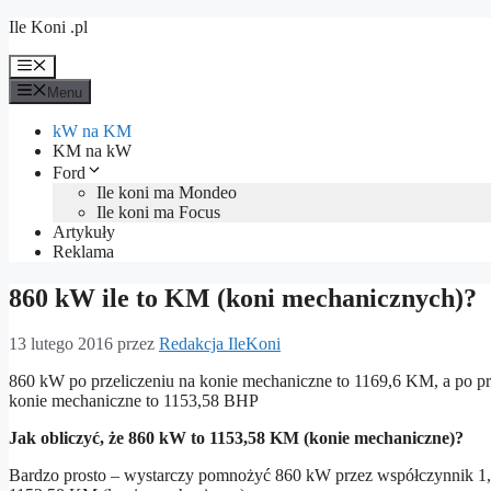
Przejdź
Ile Koni .pl
do
treści
Menu
Menu
kW na KM
KM na kW
Ford
Ile koni ma Mondeo
Ile koni ma Focus
Artykuły
Reklama
860 kW ile to KM (koni mechanicznych)?
13 lutego 2016
przez
Redakcja IleKoni
860 kW po przeliczeniu na konie mechaniczne to 1169,6 KM, a po prz
konie mechaniczne to 1153,58 BHP
Jak obliczyć, że 860 kW to 1153,58 KM (konie mechaniczne)?
Bardzo prosto – wystarczy pomnożyć 860 kW przez współczynnik 