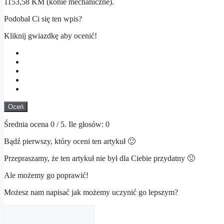
1153,58 KM (konie mechaniczne).
Podobał Ci się ten wpis?
Kliknij gwiazdkę aby ocenić!
Oceń
Średnia ocena
0
/ 5. Ile głosów:
0
Bądź pierwszy, który oceni ten artykuł 🙂
Przepraszamy, że ten artykuł nie był dla Ciebie przydatny 🙁
Ale możemy go poprawić!
Możesz nam napisać jak możemy uczynić go lepszym?