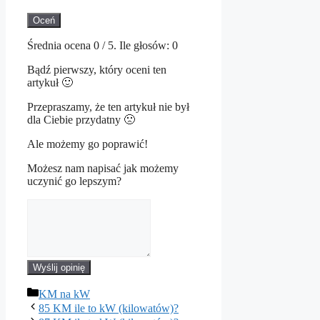
Oceń
Średnia ocena
0
/ 5. Ile głosów:
0
Bądź pierwszy, który oceni ten
artykuł 🙂
Przepraszamy, że ten artykuł nie był
dla Ciebie przydatny 🙁
Ale możemy go poprawić!
Możesz nam napisać jak możemy
uczynić go lepszym?
Wyślij opinię
Kategorie
KM na kW
85 KM ile to kW (kilowatów)?