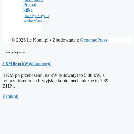
Poznaj
kilka
praktycznych
wskazówek
© 2026 Ile Koni .pl
• Zbudowany z
GeneratePress
Przeczytaj inne:
8 KM ile to kW (kilowatów)?
8 KM po przeliczeniu na kW (kilowaty) to 5,88 kW, a
po przeliczeniu na brytyjskie konie mechaniczne to 7,89
BHP...
Zamknij