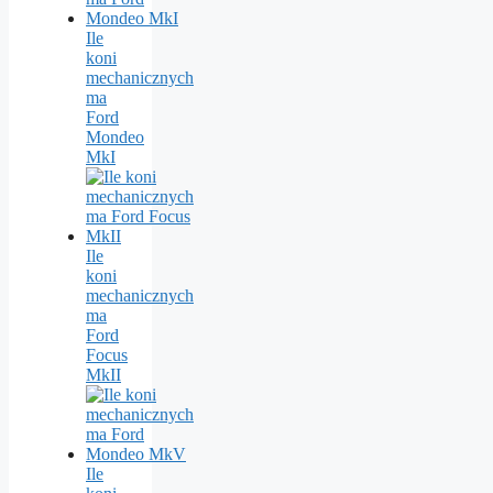
Ile
koni
mechanicznych
ma
Ford
Mondeo
MkI
Ile
koni
mechanicznych
ma
Ford
Focus
MkII
Ile