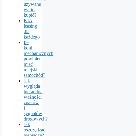
używane
warto
kupić?
KIA
leasing
dla
każdego
Ile
koni
mechanicznych
powinien
mieć
miejski
samochód?
Jak
wygląda
hierarchia
ważności
znaków
i
sygnałów
drogowych?
Jak
oszczędzać
pieniądze?