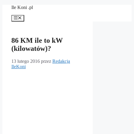
Przejdź
Ile Koni .pl
do
treści
Menu
86 KM ile to kW
(kilowatów)?
13 lutego 2016
przez
Redakcja
IleKoni