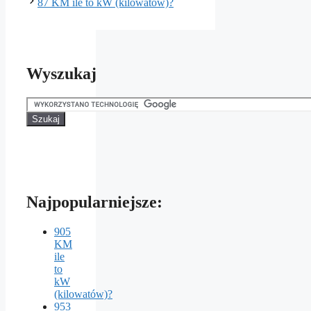
87 KM ile to kW (kilowatów)?
Wyszukaj
Najpopularniejsze:
905
KM
ile
to
kW
(kilowatów)?
953