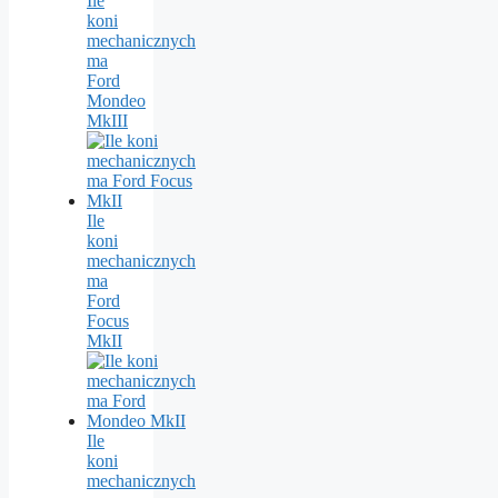
Ile
koni
mechanicznych
ma
Ford
Mondeo
MkIII
Ile
koni
mechanicznych
ma
Ford
Focus
MkII
Ile
koni
mechanicznych