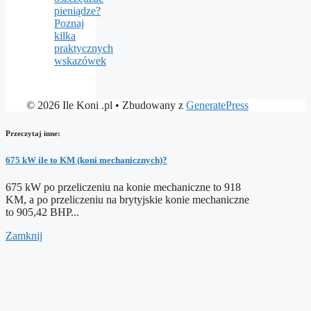
pieniądze?
Poznaj
kilka
praktycznych
wskazówek
© 2026 Ile Koni .pl
• Zbudowany z
GeneratePress
Przeczytaj inne:
675 kW ile to KM (koni mechanicznych)?
675 kW po przeliczeniu na konie mechaniczne to 918
KM, a po przeliczeniu na brytyjskie konie mechaniczne
to 905,42 BHP...
Zamknij