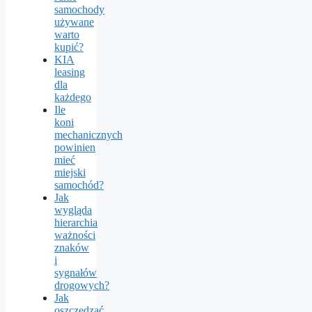
samochody
używane
warto
kupić?
KIA
leasing
dla
każdego
Ile
koni
mechanicznych
powinien
mieć
miejski
samochód?
Jak
wygląda
hierarchia
ważności
znaków
i
sygnałów
drogowych?
Jak
oszczędzać