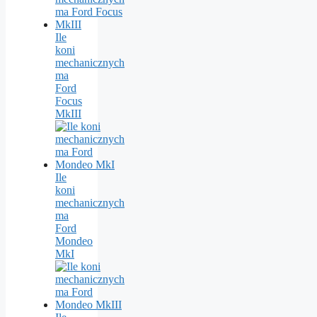
Ile
koni
mechanicznych
ma
Ford
Focus
MkIII
Ile
koni
mechanicznych
ma
Ford
Mondeo
MkI