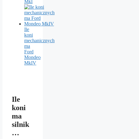
MkI
Ile
koni
mechanicznych
ma
Ford
Mondeo
MkIV
Ile
koni
ma
silnik
…