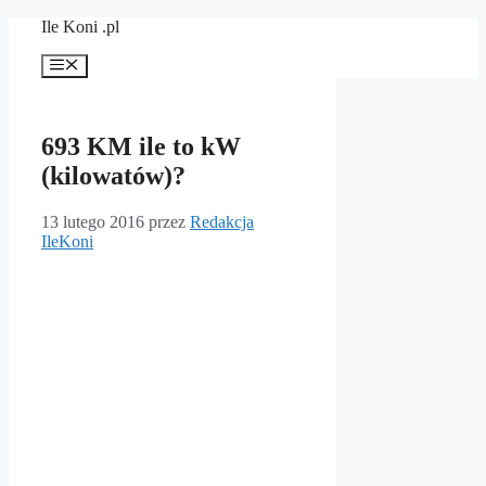
Przejdź
Ile Koni .pl
do
treści
Menu
693 KM ile to kW
(kilowatów)?
13 lutego 2016
przez
Redakcja
IleKoni