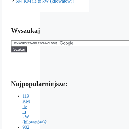
694 KM ile to kW (kilowatów)?
Wyszukaj
Najpopularniejsze:
119
KM
ile
to
kW
(kilowatów)?
902