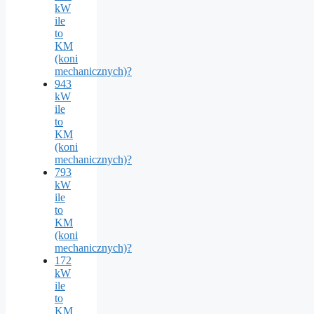
kW
ile
to
KM
(koni
mechanicznych)?
943
kW
ile
to
KM
(koni
mechanicznych)?
793
kW
ile
to
KM
(koni
mechanicznych)?
172
kW
ile
to
KM