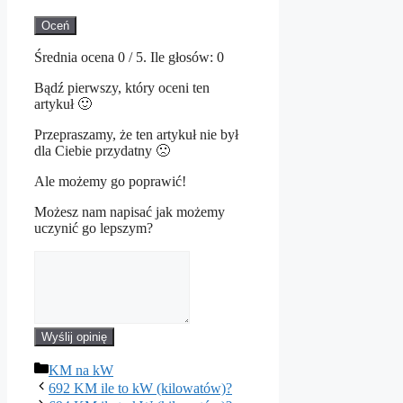
Oceń
Średnia ocena
0
/ 5. Ile głosów:
0
Bądź pierwszy, który oceni ten
artykuł 🙂
Przepraszamy, że ten artykuł nie był
dla Ciebie przydatny 🙁
Ale możemy go poprawić!
Możesz nam napisać jak możemy
uczynić go lepszym?
Wyślij opinię
Kategorie
KM na kW
692 KM ile to kW (kilowatów)?