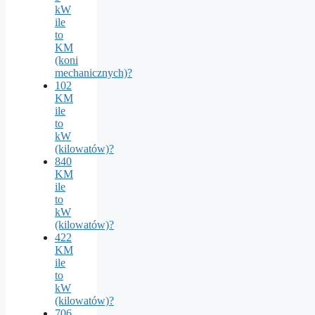
kW
ile
to
KM
(koni
mechanicznych)?
102
KM
ile
to
kW
(kilowatów)?
840
KM
ile
to
kW
(kilowatów)?
422
KM
ile
to
kW
(kilowatów)?
706