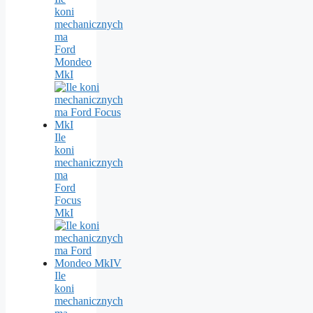
koni
mechanicznych
ma
Ford
Mondeo
MkI
Ile
koni
mechanicznych
ma
Ford
Focus
MkI
Ile
koni
mechanicznych