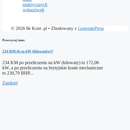
praktycznych
wskazówek
© 2026 Ile Koni .pl
• Zbudowany z
GeneratePress
Przeczytaj inne:
234 KM ile to kW (kilowatów)?
234 KM po przeliczeniu na kW (kilowaty) to 172,06
kW, a po przeliczeniu na brytyjskie konie mechaniczne
to 230,79 BHP...
Zamknij