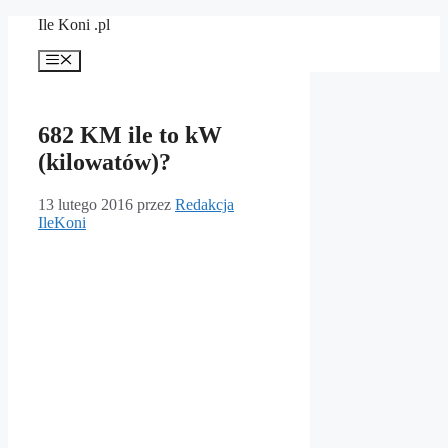
Przejdź
Ile Koni .pl
do
treści
Menu
682 KM ile to kW
(kilowatów)?
13 lutego 2016
przez
Redakcja
IleKoni