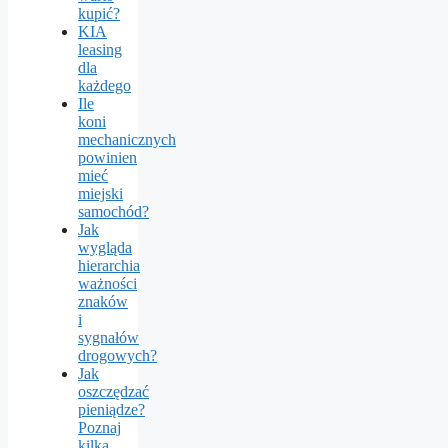
kupić?
KIA
leasing
dla
każdego
Ile
koni
mechanicznych
powinien
mieć
miejski
samochód?
Jak
wygląda
hierarchia
ważności
znaków
i
sygnałów
drogowych?
Jak
oszczędzać
pieniądze?
Poznaj
kilka