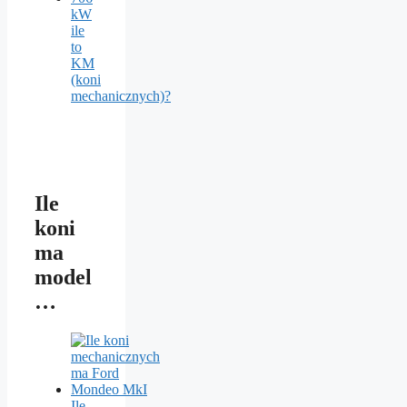
kW
ile
to
KM
(koni
mechanicznych)?
Ile
koni
ma
model
…
Ile