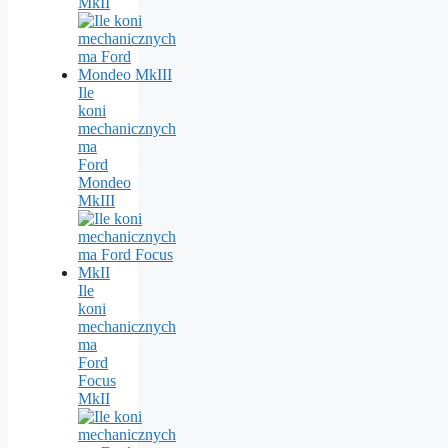
MkII
Ile
koni
mechanicznych
ma
Ford
Mondeo
MkIII
Ile
koni
mechanicznych
ma
Ford
Focus
MkII