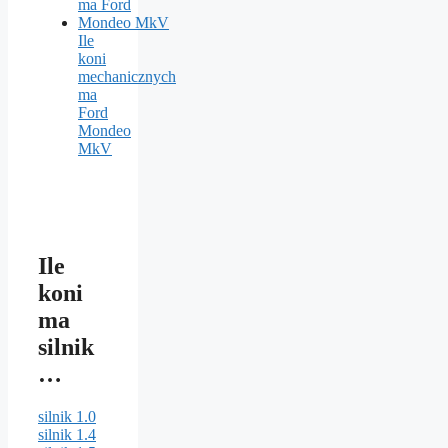
Ile
koni
mechanicznych
ma
Ford
Mondeo
MkV
Ile
koni
ma
silnik
…
silnik 1.0
silnik 1.4