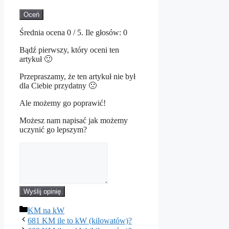
Oceń
Średnia ocena
0
/ 5. Ile głosów:
0
Bądź pierwszy, który oceni ten
artykuł 🙂
Przepraszamy, że ten artykuł nie był
dla Ciebie przydatny 🙁
Ale możemy go poprawić!
Możesz nam napisać jak możemy
uczynić go lepszym?
Wyślij opinię
Kategorie
KM na kW
681 KM ile to kW (kilowatów)?