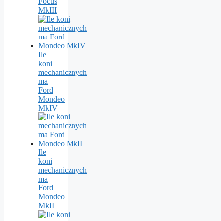
Focus
MkIII
Ile
koni
mechanicznych
ma
Ford
Mondeo
MkIV
Ile
koni
mechanicznych
ma
Ford
Mondeo
MkII