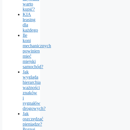
warto
kupić?
KIA
leasing
dla
każdego
Ile
koni
mechanicznych
powinien
mieć
miejski
samochód?
Jak
wygląda
hierarchia
ważności
znaków
i
sygnałów
drogowych?
Jak
oszczędzać
pieniądze?
Poznaj