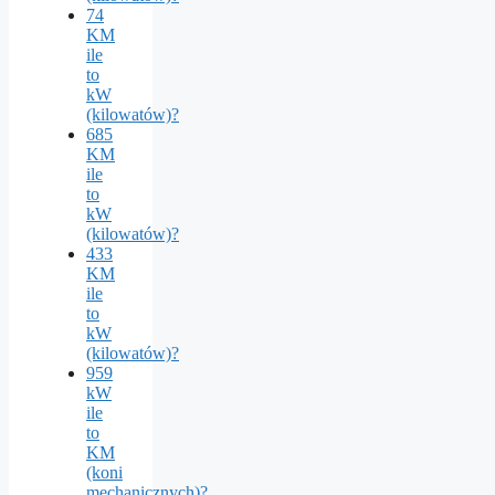
74
KM
ile
to
kW
(kilowatów)?
685
KM
ile
to
kW
(kilowatów)?
433
KM
ile
to
kW
(kilowatów)?
959
kW
ile
to
KM
(koni
mechanicznych)?