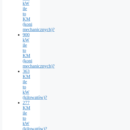
kW
ile
to
KM
(koni
mechanicznych)?
900
kW
ile
to
KM
(koni
mechanicznych)?
363
KM
ile
to
kW
(kilowatów)?
277
KM
ile
to
kW
(kilowatów)?