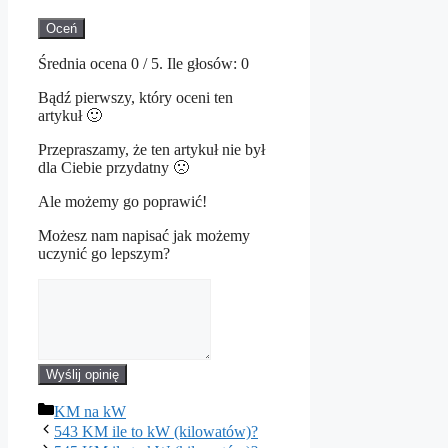
Oceń
Średnia ocena
0
/ 5. Ile głosów:
0
Bądź pierwszy, który oceni ten
artykuł 🙂
Przepraszamy, że ten artykuł nie był
dla Ciebie przydatny 🙁
Ale możemy go poprawić!
Możesz nam napisać jak możemy
uczynić go lepszym?
Wyślij opinię
Kategorie
KM na kW
543 KM ile to kW (kilowatów)?