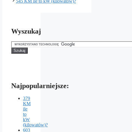
545 KM ile to kW (kilowatów)?
Wyszukaj
Najpopularniejsze:
379
KM
ile
to
kW
(kilowatów)?
603