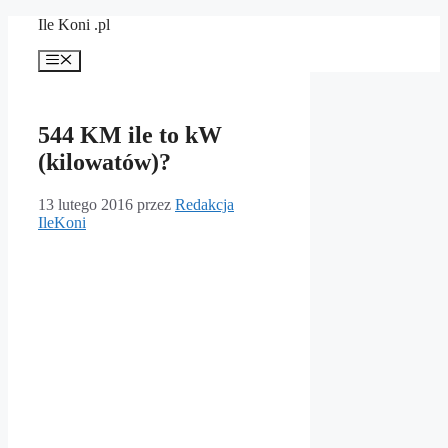
Przejdź
Ile Koni .pl
do
treści
Menu
544 KM ile to kW
(kilowatów)?
13 lutego 2016
przez
Redakcja
IleKoni