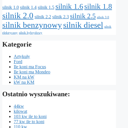
silnik 1.6
silnik 1.8
silnik 1.0
silnik 1.4
silnik 1.5
silnik 2.0
silnik 2.5
silnik 2.2
silnik 2.3
silnik 3.0
silnik benzynowy
silnik diesel
silnik
elektryczny
silnik hybrydowy
Kategorie
Artykuły
Ford
Ile koni ma Focus
Ile koni ma Mondeo
KM na kW
kW na KM
Ostatnio wyszukiwane:
44kw
kilowat
103 kw ile to koni
77 kw ile to koni
110 kw