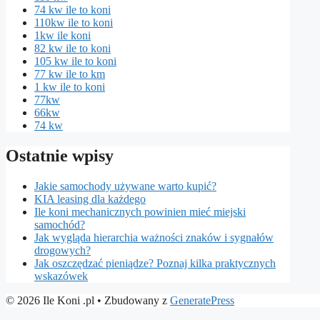
74 kw ile to koni
110kw ile to koni
1kw ile koni
82 kw ile to koni
105 kw ile to koni
77 kw ile to km
1 kw ile to koni
77kw
66kw
74 kw
Ostatnie wpisy
Jakie samochody używane warto kupić?
KIA leasing dla każdego
Ile koni mechanicznych powinien mieć miejski
samochód?
Jak wygląda hierarchia ważności znaków i sygnałów
drogowych?
Jak oszczędzać pieniądze? Poznaj kilka praktycznych
wskazówek
© 2026 Ile Koni .pl
• Zbudowany z
GeneratePress