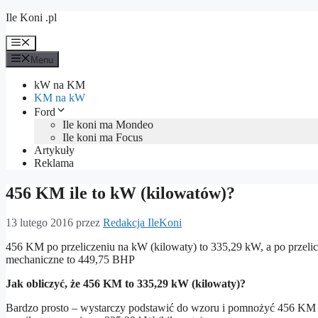
Przejdź
Ile Koni .pl
do
treści
Menu
Menu
kW na KM
KM na kW
Ford
Ile koni ma Mondeo
Ile koni ma Focus
Artykuły
Reklama
456 KM ile to kW (kilowatów)?
13 lutego 2016
przez
Redakcja IleKoni
456 KM po przeliczeniu na kW (kilowaty) to 335,29 kW, a po przelic
mechaniczne to 449,75 BHP
Jak obliczyć, że 456 KM to 335,29 kW (kilowaty)?
Bardzo prosto – wystarczy podstawić do wzoru i pomnożyć 456 KM