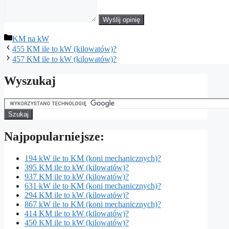
Wyślij opinię
Kategorie
KM na kW
455 KM ile to kW (kilowatów)?
457 KM ile to kW (kilowatów)?
Wyszukaj
Najpopularniejsze:
194 kW ile to KM (koni mechanicznych)?
395 KM ile to kW (kilowatów)?
937 KM ile to kW (kilowatów)?
631 kW ile to KM (koni mechanicznych)?
294 KM ile to kW (kilowatów)?
867 kW ile to KM (koni mechanicznych)?
414 KM ile to kW (kilowatów)?
450 KM ile to kW (kilowatów)?