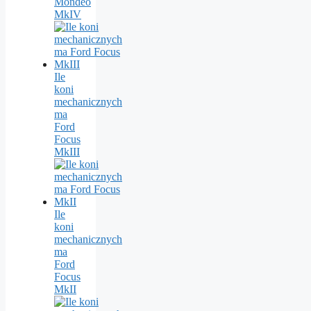
Mondeo
MkIV
Ile
koni
mechanicznych
ma
Ford
Focus
MkIII
Ile
koni
mechanicznych
ma
Ford
Focus
MkII