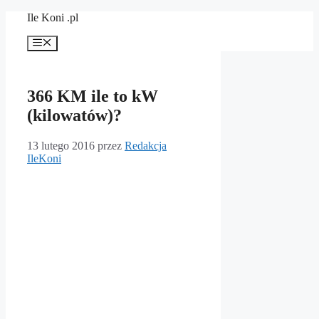
Przejdź
Ile Koni .pl
do
treści
Menu
366 KM ile to kW
(kilowatów)?
13 lutego 2016
przez
Redakcja
IleKoni