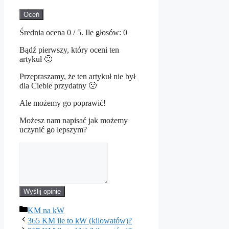
Oceń
Średnia ocena
0
/ 5. Ile głosów:
0
Bądź pierwszy, który oceni ten
artykuł 🙂
Przepraszamy, że ten artykuł nie był
dla Ciebie przydatny 🙁
Ale możemy go poprawić!
Możesz nam napisać jak możemy
uczynić go lepszym?
Wyślij opinię
Kategorie
KM na kW
365 KM ile to kW (kilowatów)?