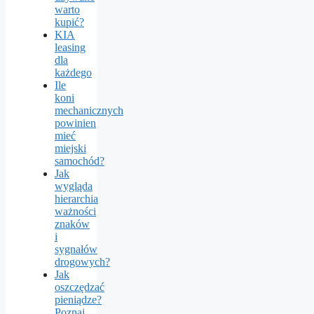
warto
kupić?
KIA
leasing
dla
każdego
Ile
koni
mechanicznych
powinien
mieć
miejski
samochód?
Jak
wygląda
hierarchia
ważności
znaków
i
sygnałów
drogowych?
Jak
oszczędzać
pieniądze?
Poznaj