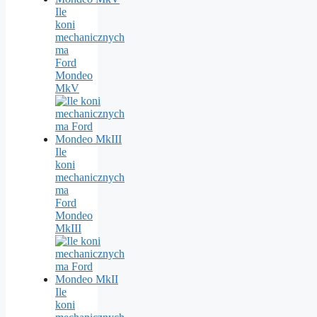
Ile
koni
mechanicznych
ma
Ford
Mondeo
MkV
Ile
koni
mechanicznych
ma
Ford
Mondeo
MkIII
Ile
koni