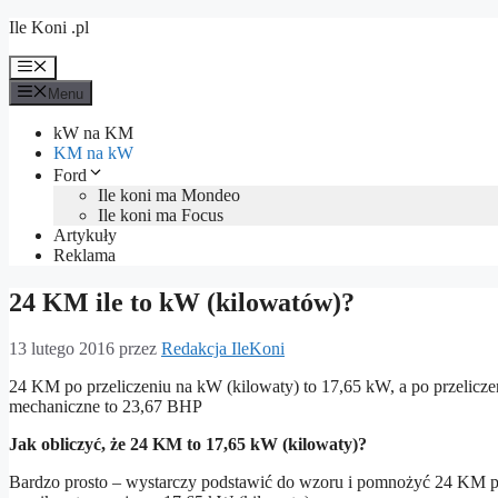
Przejdź
Ile Koni .pl
do
treści
Menu
Menu
kW na KM
KM na kW
Ford
Ile koni ma Mondeo
Ile koni ma Focus
Artykuły
Reklama
24 KM ile to kW (kilowatów)?
13 lutego 2016
przez
Redakcja IleKoni
24 KM po przeliczeniu na kW (kilowaty) to 17,65 kW, a po przeliczen
mechaniczne to 23,67 BHP
Jak obliczyć, że 24 KM to 17,65 kW (kilowaty)?
Bardzo prosto – wystarczy podstawić do wzoru i pomnożyć 24 KM p