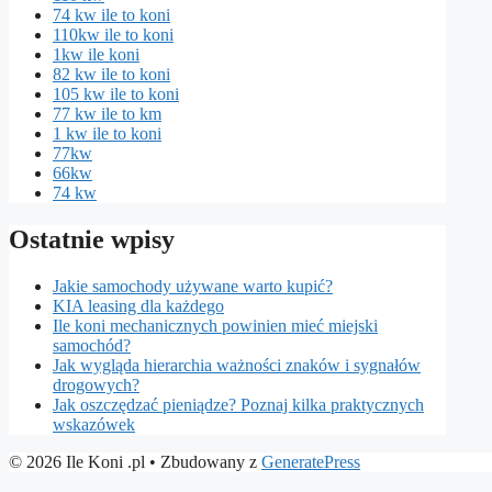
74 kw ile to koni
110kw ile to koni
1kw ile koni
82 kw ile to koni
105 kw ile to koni
77 kw ile to km
1 kw ile to koni
77kw
66kw
74 kw
Ostatnie wpisy
Jakie samochody używane warto kupić?
KIA leasing dla każdego
Ile koni mechanicznych powinien mieć miejski
samochód?
Jak wygląda hierarchia ważności znaków i sygnałów
drogowych?
Jak oszczędzać pieniądze? Poznaj kilka praktycznych
wskazówek
© 2026 Ile Koni .pl
• Zbudowany z
GeneratePress