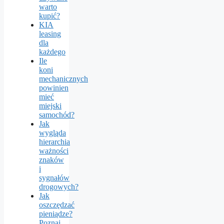
warto
kupić?
KIA
leasing
dla
każdego
Ile
koni
mechanicznych
powinien
mieć
miejski
samochód?
Jak
wygląda
hierarchia
ważności
znaków
i
sygnałów
drogowych?
Jak
oszczędzać
pieniądze?
Poznaj