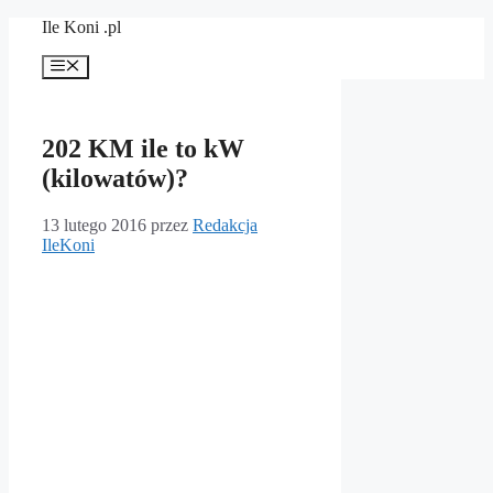
Przejdź
Ile Koni .pl
do
treści
Menu
202 KM ile to kW
(kilowatów)?
13 lutego 2016
przez
Redakcja
IleKoni