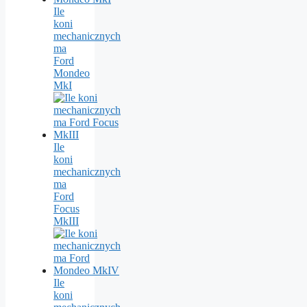
Ile
koni
mechanicznych
ma
Ford
Mondeo
MkI
Ile
koni
mechanicznych
ma
Ford
Focus
MkIII
Ile
koni