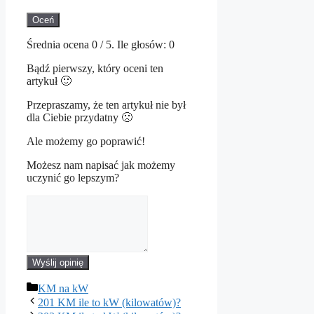
Oceń
Średnia ocena
0
/ 5. Ile głosów:
0
Bądź pierwszy, który oceni ten
artykuł 🙂
Przepraszamy, że ten artykuł nie był
dla Ciebie przydatny 🙁
Ale możemy go poprawić!
Możesz nam napisać jak możemy
uczynić go lepszym?
Wyślij opinię
Kategorie
KM na kW
201 KM ile to kW (kilowatów)?