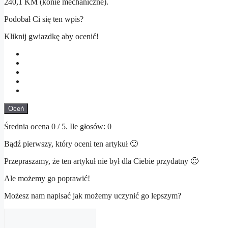
240,1 KM (konie mechaniczne).
Podobał Ci się ten wpis?
Kliknij gwiazdkę aby ocenić!
Oceń
Średnia ocena
0
/ 5. Ile głosów:
0
Bądź pierwszy, który oceni ten artykuł 🙂
Przepraszamy, że ten artykuł nie był dla Ciebie przydatny 🙁
Ale możemy go poprawić!
Możesz nam napisać jak możemy uczynić go lepszym?