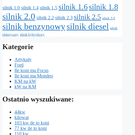
silnik 1.6
silnik 1.8
silnik 1.0
silnik 1.4
silnik 1.5
silnik 2.0
silnik 2.5
silnik 2.2
silnik 2.3
silnik 3.0
silnik benzynowy
silnik diesel
silnik
elektryczny
silnik hybrydowy
Kategorie
Artykuły
Ford
Ile koni ma Focus
Ile koni ma Mondeo
KM na kW
kW na KM
Ostatnio wyszukiwane:
44kw
kilowat
103 kw ile to koni
77 kw ile to koni
110 kw