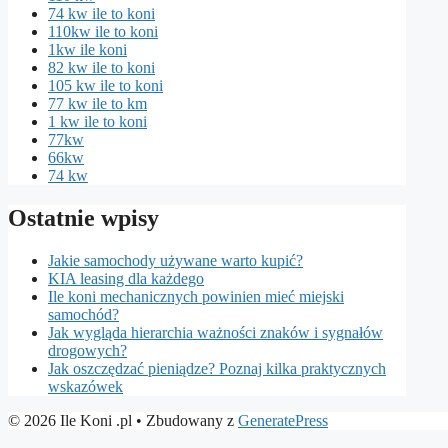
74 kw ile to koni
110kw ile to koni
1kw ile koni
82 kw ile to koni
105 kw ile to koni
77 kw ile to km
1 kw ile to koni
77kw
66kw
74 kw
Ostatnie wpisy
Jakie samochody używane warto kupić?
KIA leasing dla każdego
Ile koni mechanicznych powinien mieć miejski
samochód?
Jak wygląda hierarchia ważności znaków i sygnałów
drogowych?
Jak oszczędzać pieniądze? Poznaj kilka praktycznych
wskazówek
© 2026 Ile Koni .pl
• Zbudowany z
GeneratePress