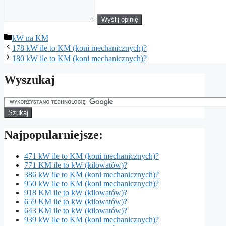
Wyślij opinię
Kategorie
kW na KM
178 kW ile to KM (koni mechanicznych)?
180 kW ile to KM (koni mechanicznych)?
Wyszukaj
Najpopularniejsze:
471 kW ile to KM (koni mechanicznych)?
771 KM ile to kW (kilowatów)?
386 kW ile to KM (koni mechanicznych)?
950 kW ile to KM (koni mechanicznych)?
918 KM ile to kW (kilowatów)?
659 KM ile to kW (kilowatów)?
643 KM ile to kW (kilowatów)?
939 kW ile to KM (koni mechanicznych)?