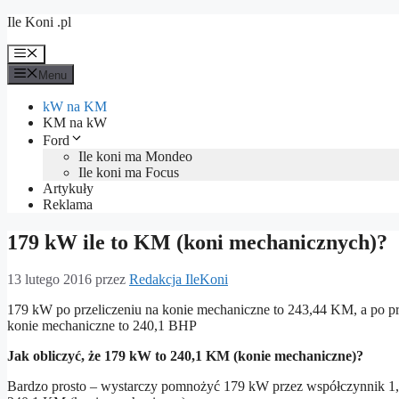
Przejdź
Ile Koni .pl
do
treści
Menu
Menu
kW na KM
KM na kW
Ford
Ile koni ma Mondeo
Ile koni ma Focus
Artykuły
Reklama
179 kW ile to KM (koni mechanicznych)?
13 lutego 2016
przez
Redakcja IleKoni
179 kW po przeliczeniu na konie mechaniczne to 243,44 KM, a po prz
konie mechaniczne to 240,1 BHP
Jak obliczyć, że 179 kW to 240,1 KM (konie mechaniczne)?
Bardzo prosto – wystarczy pomnożyć 179 kW przez współczynnik 