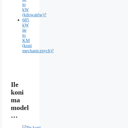
to
kW
(kilowatów)?
685
kW
ile
to
KM
(koni
mechanicznych)?
Ile
koni
ma
model
…