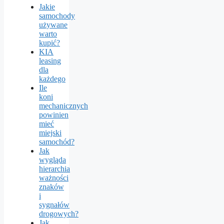
Jakie
samochody
używane
warto
kupić?
KIA
leasing
dla
każdego
Ile
koni
mechanicznych
powinien
mieć
miejski
samochód?
Jak
wygląda
hierarchia
ważności
znaków
i
sygnałów
drogowych?
Jak