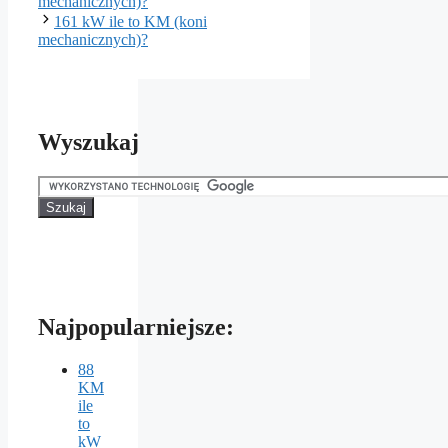
mechanicznych)?
161 kW ile to KM (koni
mechanicznych)?
Wyszukaj
Najpopularniejsze:
88
KM
ile
to
kW