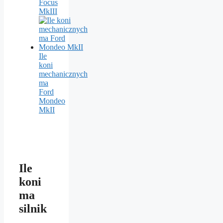
Focus
MkIII
Ile
koni
mechanicznych
ma
Ford
Mondeo
MkII
Ile
koni
ma
silnik
…