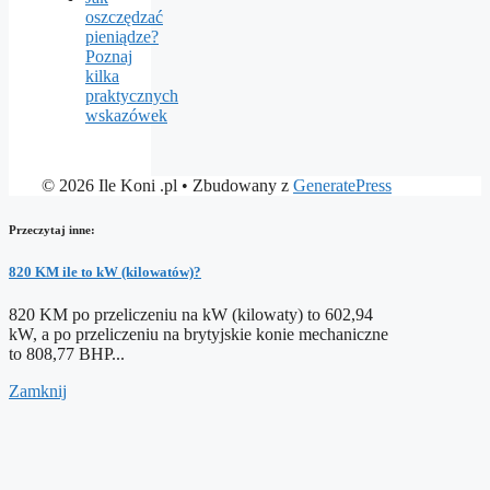
oszczędzać
pieniądze?
Poznaj
kilka
praktycznych
wskazówek
© 2026 Ile Koni .pl
• Zbudowany z
GeneratePress
Przeczytaj inne:
820 KM ile to kW (kilowatów)?
820 KM po przeliczeniu na kW (kilowaty) to 602,94
kW, a po przeliczeniu na brytyjskie konie mechaniczne
to 808,77 BHP...
Zamknij