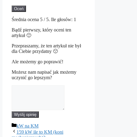
Oceń
Średnia ocena
5
/ 5. Ile głosów:
1
Bądź pierwszy, który oceni ten
artykuł 🙂
Przepraszamy, że ten artykuł nie był
dla Ciebie przydatny 🙁
Ale możemy go poprawić!
Możesz nam napisać jak możemy
uczynić go lepszym?
Wyślij opinię
Kategorie
kW na KM
159 kW ile to KM (koni