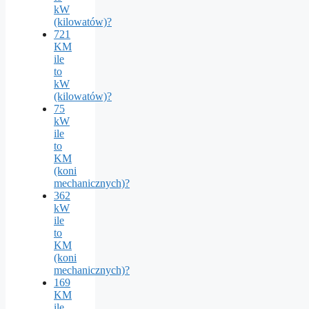
kW
(kilowatów)?
721
KM
ile
to
kW
(kilowatów)?
75
kW
ile
to
KM
(koni
mechanicznych)?
362
kW
ile
to
KM
(koni
mechanicznych)?
169
KM
ile