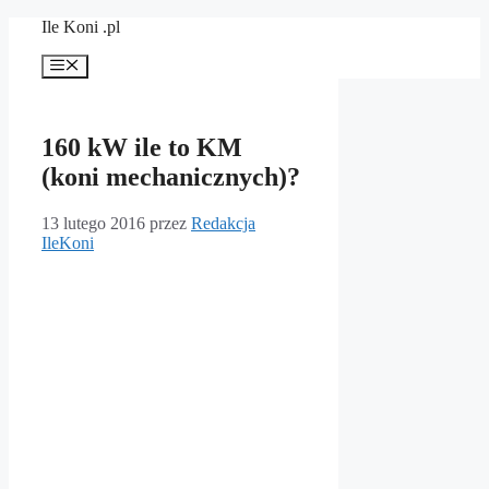
Przejdź
Ile Koni .pl
do
treści
Menu
160 kW ile to KM
(koni mechanicznych)?
13 lutego 2016
przez
Redakcja
IleKoni