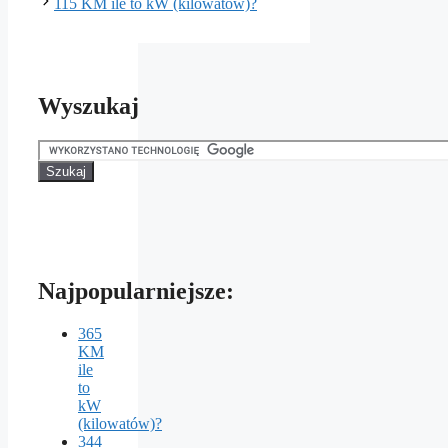
115 KM ile to kW (kilowatów)?
Wyszukaj
Najpopularniejsze:
365
KM
ile
to
kW
(kilowatów)?
344