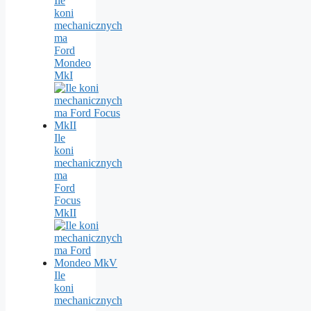
Ile
koni
mechanicznych
ma
Ford
Mondeo
MkI
Ile
koni
mechanicznych
ma
Ford
Focus
MkII
Ile
koni
mechanicznych