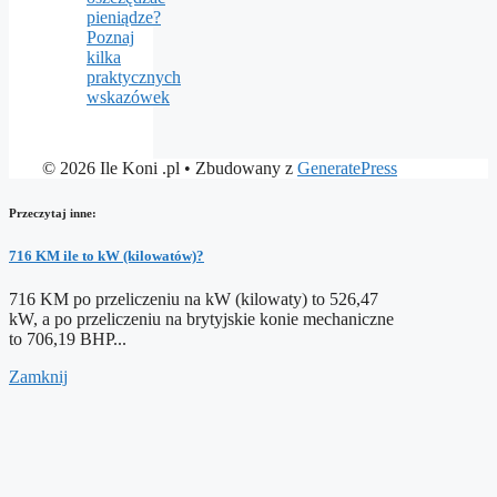
pieniądze?
Poznaj
kilka
praktycznych
wskazówek
© 2026 Ile Koni .pl
• Zbudowany z
GeneratePress
Przeczytaj inne:
716 KM ile to kW (kilowatów)?
716 KM po przeliczeniu na kW (kilowaty) to 526,47
kW, a po przeliczeniu na brytyjskie konie mechaniczne
to 706,19 BHP...
Zamknij