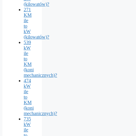
(kilowatów)?
271
KM
ile
to
kW
(kilowatów)?
539
kW
ile
to
KM
(koni
mechanicznych)?
474
kW
ile
to
KM
(koni
mechanicznych)?
735
kW
ile
to