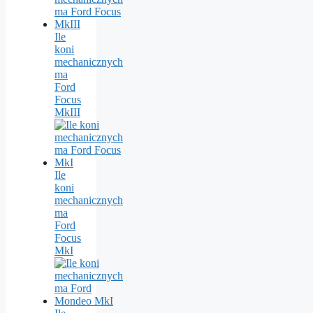
Ile
koni
mechanicznych
ma
Ford
Focus
MkIII
Ile
koni
mechanicznych
ma
Ford
Focus
MkI