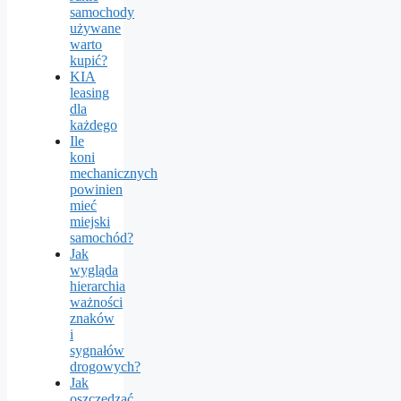
samochody
używane
warto
kupić?
KIA
leasing
dla
każdego
Ile
koni
mechanicznych
powinien
mieć
miejski
samochód?
Jak
wygląda
hierarchia
ważności
znaków
i
sygnałów
drogowych?
Jak
oszczędzać