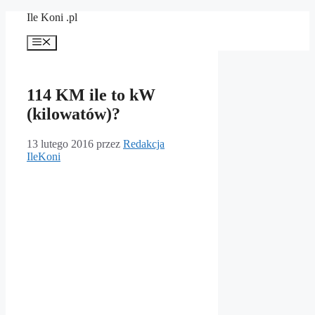
Przejdź
Ile Koni .pl
do
treści
Menu
114 KM ile to kW
(kilowatów)?
13 lutego 2016
przez
Redakcja
IleKoni