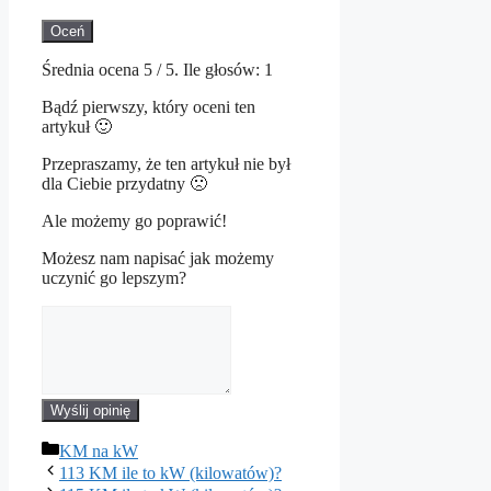
Oceń
Średnia ocena
5
/ 5. Ile głosów:
1
Bądź pierwszy, który oceni ten
artykuł 🙂
Przepraszamy, że ten artykuł nie był
dla Ciebie przydatny 🙁
Ale możemy go poprawić!
Możesz nam napisać jak możemy
uczynić go lepszym?
Wyślij opinię
Kategorie
KM na kW
113 KM ile to kW (kilowatów)?