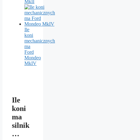
MkII
Ile
koni
mechanicznych
ma
Ford
Mondeo
MkIV
Ile
koni
ma
silnik
…