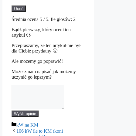
Oceń
Średnia ocena
5
/ 5. Ile głosów:
2
Bądź pierwszy, który oceni ten
artykuł 🙂
Przepraszamy, że ten artykuł nie był
dla Ciebie przydatny 🙁
Ale możemy go poprawić!
Możesz nam napisać jak możemy
uczynić go lepszym?
Wyślij opinię
Kategorie
kW na KM
106 kW ile to KM (koni