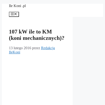
Przejdź
Ile Koni .pl
do
treści
Menu
107 kW ile to KM
(koni mechanicznych)?
13 lutego 2016
przez
Redakcja
IleKoni