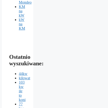
Mondeo
KM
na
kW
kW
na
KM
Ostatnio
wyszukiwane:
44kw
kilowat
103
kw
ile
to
koni
77