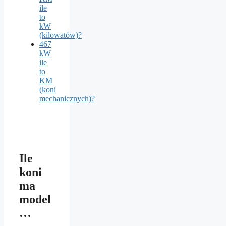
ile
to
kW
(kilowatów)?
467
kW
ile
to
KM
(koni
mechanicznych)?
Ile
koni
ma
model
…