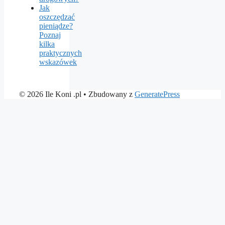
Jak
oszczędzać
pieniądze?
Poznaj
kilka
praktycznych
wskazówek
© 2026 Ile Koni .pl
• Zbudowany z
GeneratePress