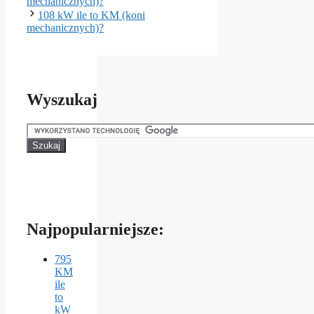
mechanicznych)?
108 kW ile to KM (koni
mechanicznych)?
Wyszukaj
Najpopularniejsze:
795
KM
ile
to
kW