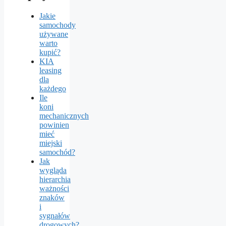
Jakie
samochody
używane
warto
kupić?
KIA
leasing
dla
każdego
Ile
koni
mechanicznych
powinien
mieć
miejski
samochód?
Jak
wygląda
hierarchia
ważności
znaków
i
sygnałów
drogowych?